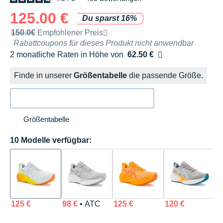
125.00 €
Du sparst 16%
Unverbindliche Preisempfehlung der Marke
150.0€
Empfohlener Preis
Rabattcoupons für dieses Produkt nicht anwendbar
2 monatliche Raten in Höhe von
62.50 €
Ohne Zusatzkosten
Finde in unserer
Größentabelle
die passende Größe.
Größentabelle
10 Modelle verfügbar:
125 €
98 €
• ATC
125 €
120 €
1