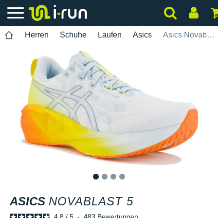
Herren
Schuhe
Laufen
Asics
Asics Novablast 5
1
2
3
4
ASICS
NOVABLAST 5
4.8
/
5
-
483
Bewertungen