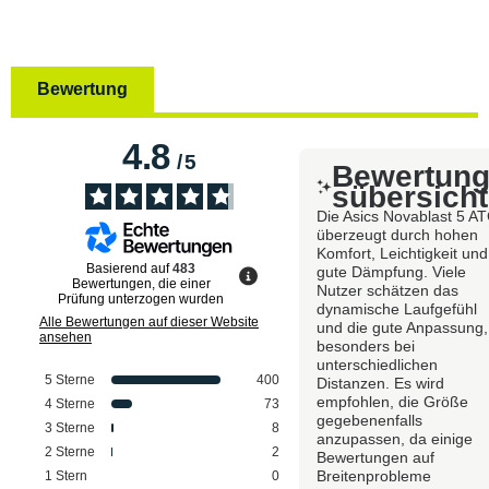
Bewertung
4.8
/
5
Bewertun
sübersicht
Die Asics Novablast 5 A
überzeugt durch hohen
Komfort, Leichtigkeit und
Basierend auf
483
gute Dämpfung. Viele
Bewertungen, die einer
Nutzer schätzen das
Prüfung unterzogen wurden
dynamische Laufgefühl
Alle Bewertungen auf dieser Website
und die gute Anpassung,
ansehen
besonders bei
unterschiedlichen
5
Sterne
400
Distanzen. Es wird
empfohlen, die Größe
4
Sterne
73
gegebenenfalls
3
Sterne
8
anzupassen, da einige
2
Sterne
2
Bewertungen auf
Breitenprobleme
1
Stern
0