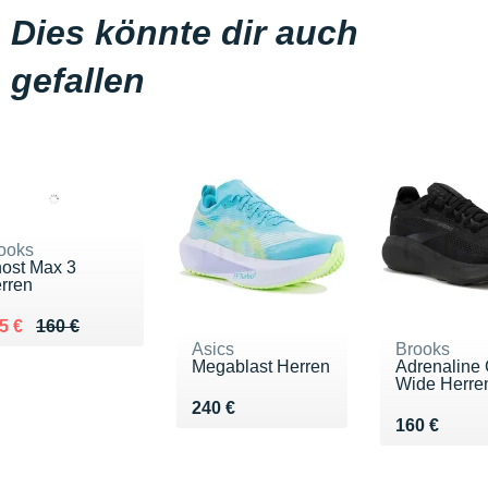
Dies könnte dir auch
gefallen
ooks
ost Max 3
rren
 lieu de 160 €
ndu 125 €
5 €
160 €
Asics
Brooks
Megablast Herren
Adrenaline
Wide Herre
Vendu 240 €
240 €
Vendu 160 
160 €