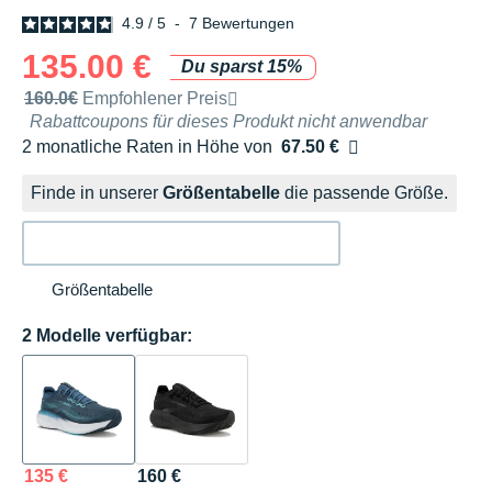
4.9
/
5
-
7
Bewertungen
135.00 €
Du sparst 15%
Unverbindliche Preisempfehlung der Marke
160.0€
Empfohlener Preis
Rabattcoupons für dieses Produkt nicht anwendbar
2 monatliche Raten in Höhe von
67.50 €
Ohne Zusatzkosten
Finde in unserer
Größentabelle
die passende Größe.
Größentabelle
2 Modelle verfügbar:
135 €
160 €