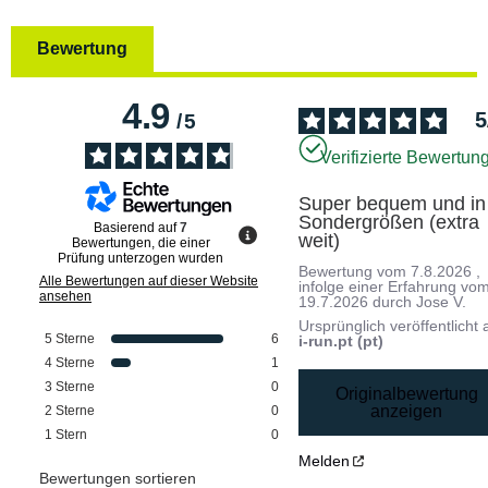
Bewertung
4.9
5
/
5
Verifizierte Bewertun
Super bequem und in 
Sondergrößen (extra 
Basierend auf
7
weit)
Bewertungen, die einer
Prüfung unterzogen wurden
Bewertung vom
7.8.2026
,
Alle Bewertungen auf dieser Website
infolge einer Erfahrung vo
ansehen
19.7.2026
durch
Jose V.
Ursprünglich veröffentlicht 
5
Sterne
6
i-run.pt (pt)
4
Sterne
1
3
Sterne
0
Originalbewertung
anzeigen
2
Sterne
0
1
Stern
0
Melden
Bewertungen sortieren