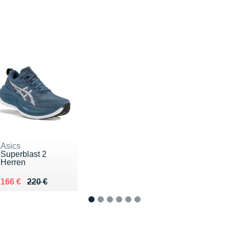
Asics
Superblast 2
Herren
Au lieu de 220 €
Vendu 166 €
166 €
220 €
1
2
3
4
5
6