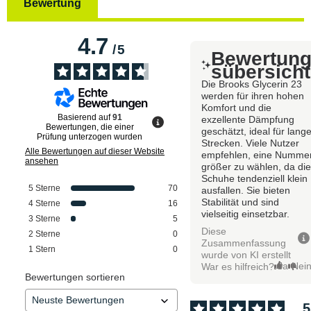
Bewertung
4.7
/
5
Bewertun
sübersicht
Die Brooks Glycerin 23
werden für ihren hohen
Komfort und die
Basierend auf
91
exzellente Dämpfung
Bewertungen, die einer
geschätzt, ideal für lang
Prüfung unterzogen wurden
Strecken. Viele Nutzer
Alle Bewertungen auf dieser Website
empfehlen, eine Numme
ansehen
größer zu wählen, da di
Schuhe tendenziell klein
5
Sterne
70
ausfallen. Sie bieten
Stabilität und sind
4
Sterne
16
vielseitig einsetzbar.
3
Sterne
5
Diese
2
Sterne
0
Zusammenfassung
1
Stern
0
wurde von KI erstellt
Ja
Nei
War es hilfreich?
Bewertungen sortieren
5