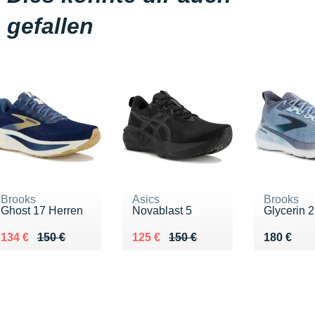
gefallen
Brooks
Asics
Brooks
Ghost 17 Herren
Novablast 5
Glycerin 
Au lieu de 150 €
Vendu 134 €
Au lieu de 150 €
Vendu 125 €
Vendu 18
134 €
150 €
125 €
150 €
180 €