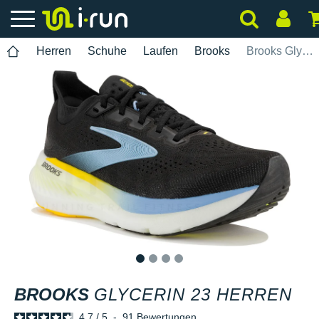
Herren
Schuhe
Laufen
Brooks
Brooks Glycerin 23 Herren
1
2
3
4
BROOKS
GLYCERIN 23 HERREN
4.7
/
5
-
91
Bewertungen