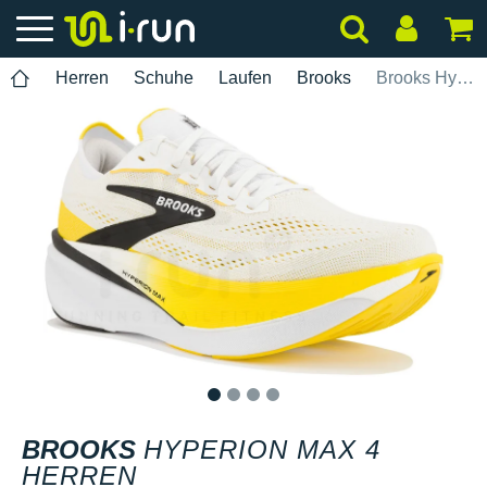
Herren
Schuhe
Laufen
Brooks
Brooks Hyperion Max 4 Herren
1
2
3
4
BROOKS
HYPERION MAX 4
HERREN