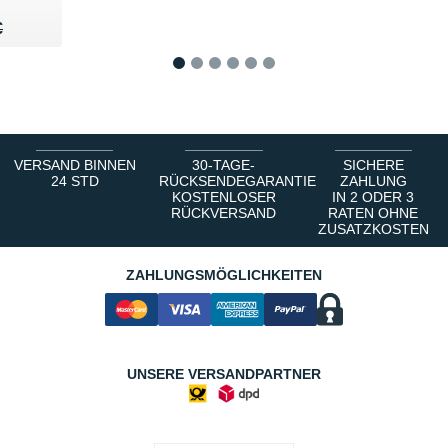
90 €
€
€
1
2
3
4
5
6
VERSAND BINNEN
30-TAGE-
SICHERE
24 STD
RÜCKSENDEGARANTIE
ZAHLUNG
KOSTENLOSER
IN 2 ODER 3
RÜCKVERSAND
RATEN OHNE
ZUSATZKOSTEN
ZAHLUNGSMÖGLICHKEITEN
UNSERE VERSANDPARTNER