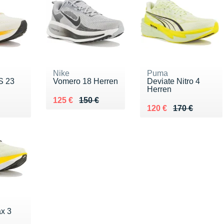
Nike
Puma
S 23
Vomero 18 Herren
Deviate Nitro 4
Herren
Au lieu de 150 €
Vendu 125 €
125 €
150 €
€
Au lieu de 170 €
Vendu 120 €
120 €
170 €
x 3