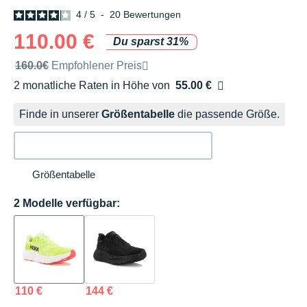
4
/
5
-
20
Bewertungen
110.00 €
Du sparst 31%
Unverbindliche Preisempfehlung der Marke
160.0€
Empfohlener Preis
2 monatliche Raten in Höhe von
55.00 €
Ohne Zusatzkosten
Finde in unserer
Größentabelle
die passende Größe.
Größentabelle
2 Modelle verfügbar:
110 €
144 €