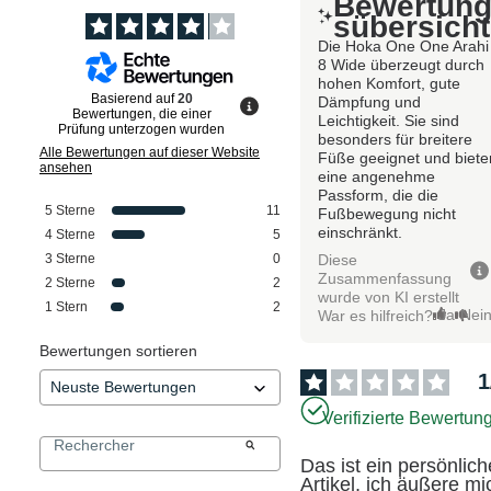
Bewertun
sübersicht
Die Hoka One One Arahi
8 Wide überzeugt durch
hohen Komfort, gute
Basierend auf
20
Dämpfung und
Bewertungen, die einer
Leichtigkeit. Sie sind
Prüfung unterzogen wurden
besonders für breitere
Alle Bewertungen auf dieser Website
Füße geeignet und biete
ansehen
eine angenehme
Passform, die die
5
Sterne
11
Fußbewegung nicht
einschränkt.
4
Sterne
5
Diese
3
Sterne
0
Zusammenfassung
2
Sterne
2
wurde von KI erstellt
1
Stern
2
Ja
Nei
War es hilfreich?
Bewertungen sortieren
1
Verifizierte Bewertun
Das ist ein persönliche
Artikel, ich äußere mic