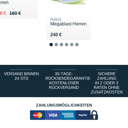
rren
 lieu de 160 €
ndu 118 €
8 €
160 €
Asics
Megablast Herren
Vendu 240 €
240 €
1
2
3
4
5
6
VERSAND BINNEN
30-TAGE-
SICHERE
24 STD
RÜCKSENDEGARANTIE
ZAHLUNG
KOSTENLOSER
IN 2 ODER 3
RÜCKVERSAND
RATEN OHNE
ZUSATZKOSTEN
ZAHLUNGSMÖGLICHKEITEN