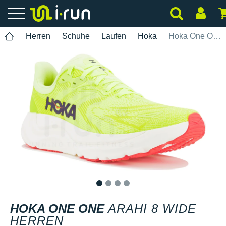
Herren
Schuhe
Laufen
Hoka
Hoka One One Arahi 8 Wide Herren
1
2
3
4
HOKA ONE ONE
ARAHI 8 WIDE
HERREN