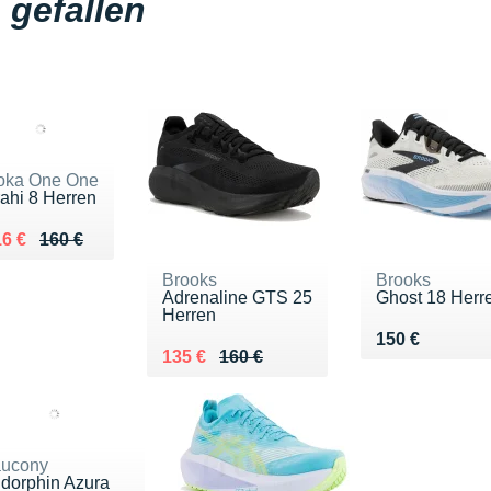
gefallen
oka One One
ahi 8 Herren
 lieu de 160 €
ndu 116 €
6 €
160 €
Brooks
Brooks
Adrenaline GTS 25
Ghost 18 Herr
Herren
Vendu 150 €
150 €
Au lieu de 160 €
Vendu 135 €
135 €
160 €
ucony
dorphin Azura