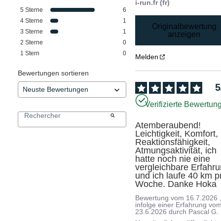
i-run.fr (fr)
5
Sterne
6
4
Sterne
1
Originalbewertung
3
Sterne
1
anzeigen
2
Sterne
0
1
Stern
0
Melden
Bewertungen sortieren
5
Verifizierte Bewertun
Atemberaubend! 
Leichtigkeit, Komfort, 
Reaktionsfähigkeit, 
Atmungsaktivität, ich 
hatte noch nie eine 
vergleichbare Erfahru
und ich laufe 40 km pr
Woche. Danke Hoka
Bewertung vom
16.7.2026
infolge einer Erfahrung vo
23.6.2026
durch
Pascal G.