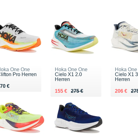
oka One One
Hoka One One
Hoka One
lifton Pro Herren
Cielo X1 2.0
Cielo X1 3
Herren
Herren
endu 170 €
70 €
Au lieu de 275 €
Vendu 155 €
Au lieu de
Vendu 20
155 €
275 €
206 €
27