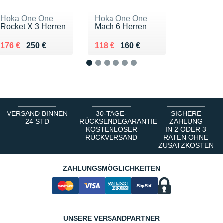
Hoka One One
Hoka One One
Rocket X 3 Herren
Mach 6 Herren
Au lieu de 250 €
Vendu 176 €
Au lieu de 160 €
Vendu 118 €
176 €
250 €
118 €
160 €
1
2
3
4
5
6
VERSAND BINNEN
30-TAGE-
SICHERE
24 STD
RÜCKSENDEGARANTIE
ZAHLUNG
KOSTENLOSER
IN 2 ODER 3
RÜCKVERSAND
RATEN OHNE
ZUSATZKOSTEN
ZAHLUNGSMÖGLICHKEITEN
UNSERE VERSANDPARTNER