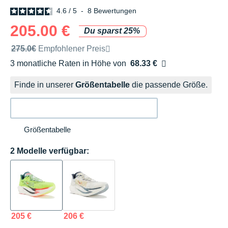
4.6
/
5
-
8
Bewertungen
205.00 €
Du sparst 25%
Unverbindliche Preisempfehlung der Marke
275.0€
Empfohlener Preis
3 monatliche Raten in Höhe von
68.33 €
Ohne Zusatzkosten
Finde in unserer
Größentabelle
die passende Größe.
Größentabelle
2 Modelle verfügbar:
205 €
206 €