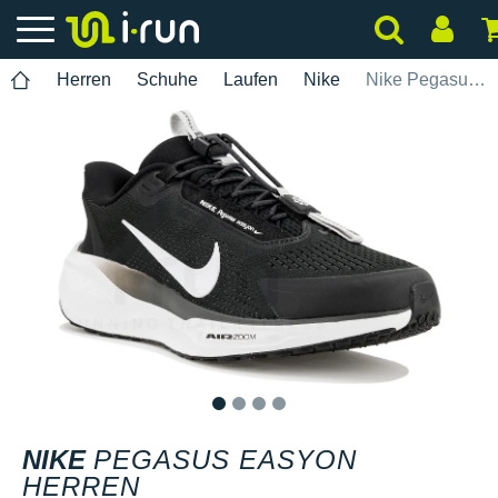
Herren
Schuhe
Laufen
Nike
Nike Pegasus EasyOn Herren
1
2
3
4
NIKE
PEGASUS EASYON
HERREN