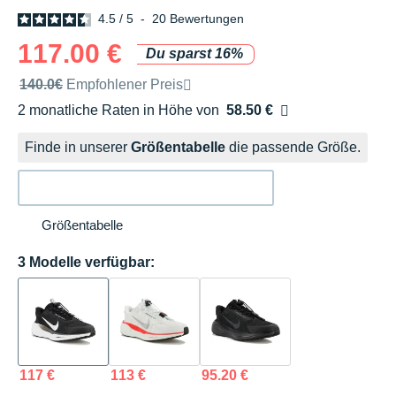
4.5
/
5
-
20
Bewertungen
117.00 €
Du sparst 16%
Unverbindliche Preisempfehlung der Marke
140.0€
Empfohlener Preis
2 monatliche Raten in Höhe von
58.50 €
Ohne Zusatzkosten
Finde in unserer
Größentabelle
die passende Größe.
Größentabelle
3 Modelle verfügbar:
117 €
113 €
95.20 €