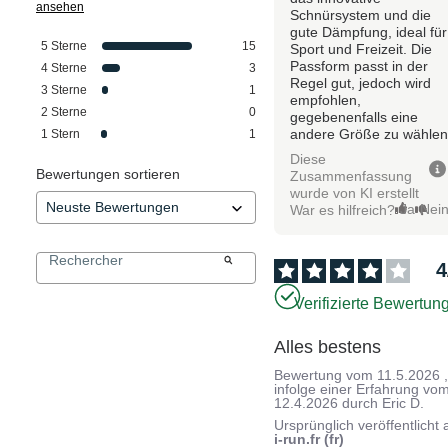
ansehen
Schnürsystem und die
gute Dämpfung, ideal für
5
Sterne
15
Sport und Freizeit. Die
Passform passt in der
4
Sterne
3
Regel gut, jedoch wird
3
Sterne
1
empfohlen,
2
Sterne
0
gegebenenfalls eine
andere Größe zu wählen
1
Stern
1
Diese
Bewertungen sortieren
Zusammenfassung
wurde von KI erstellt
Ja
Nei
War es hilfreich?
4
Verifizierte Bewertun
Alles bestens
Bewertung vom
11.5.2026
infolge einer Erfahrung vo
12.4.2026
durch
Eric D.
Ursprünglich veröffentlicht 
i-run.fr (fr)