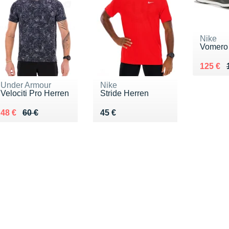
Nike
Vomero 
Au lieu
Vendu 
125 €
Under Armour
Nike
Velociti Pro Herren
Stride Herren
Au lieu de 60 €
Vendu 48 €
Vendu 45 €
48 €
60 €
45 €