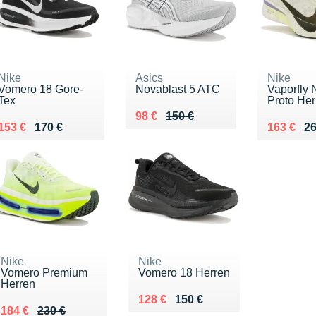
Nike
Asics
Nike
Vomero 18 Gore-
Novablast 5 ATC
Vaporfly 
Tex
Proto Her
Au lieu de 150 €
Vendu 98 €
98 €
150 €
Au lieu de 170 €
Vendu 153 €
Au lieu d
Vendu 16
153 €
170 €
163 €
26
Nike
Nike
Vomero Premium
Vomero 18 Herren
Herren
Au lieu de 150 €
Vendu 128 €
128 €
150 €
Au lieu de 230 €
Vendu 184 €
184 €
230 €