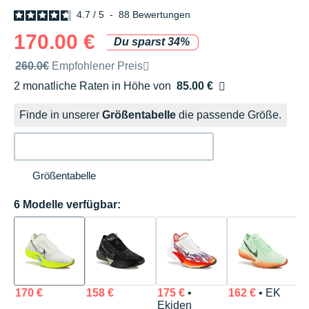
4.7
/
5
-
88
Bewertungen
170.00 €
Du sparst 34%
Unverbindliche Preisempfehlung der Marke
260.0€
Empfohlener Preis
2 monatliche Raten in Höhe von
85.00 €
Ohne Zusatzkosten
Finde in unserer
Größentabelle
die passende Größe.
Größentabelle
6 Modelle verfügbar:
170 €
158 €
175 €
•
162 €
• EK
1
Ekiden