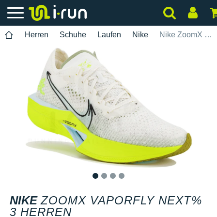
Herren
Schuhe
Laufen
Nike
Nike ZoomX Vaporfly Next% 3 Herren
1
2
3
4
NIKE
ZOOMX VAPORFLY NEXT%
3 HERREN