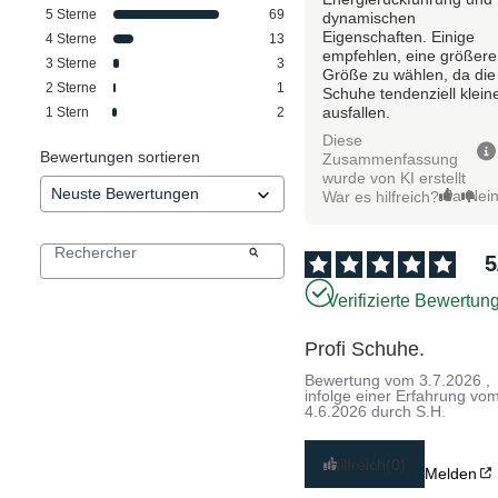
5
Sterne
69
dynamischen
Eigenschaften. Einige
4
Sterne
13
empfehlen, eine größere
3
Sterne
3
Größe zu wählen, da die
2
Sterne
1
Schuhe tendenziell klein
ausfallen.
1
Stern
2
Diese
Bewertungen sortieren
Zusammenfassung
wurde von KI erstellt
Ja
Nei
War es hilfreich?
5
Verifizierte Bewertun
Profi Schuhe.
Bewertung vom
3.7.2026
,
infolge einer Erfahrung vo
4.6.2026
durch
S.H.
Hilfreich
(0)
Melden