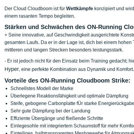
Der Cloud Cloudboom ist für
Wettkämpfe
konzipiert und wir
einem rasanten Tempo begleiten.
Stärken und Schwächen des ON-Running Clo
+ Seine innovative, auf Geschwindigkeit ausgerichtete Konstr
gesamten Laufs. Da er in der Lage ist, dich bei einem hohen 
mittleren und langen Strecken besonders leistungsstark.
- Er ist jedoch nicht für den Einsatz beim Training gedacht; h
Hyper
, eine perfekte Kombination aus Dynamik und Komfort.
Vorteile des ON-Running Cloudboom Strike:
Schnellstes Modell der Marke
Überlegene Reaktionsfähigkeit und optimale Dämpfung
Steife, gebogene Carbonplatte fÜr starke Energierückgab
Sehr gute Dämpfung bei der Landung
Effiziente Übergänge und fließende Schritte
Einlegesohle mit integriertem Schaumstoff für mehr Komfor
Einteiliges, halbtransparentes Meshgewebe für Atmungsakt