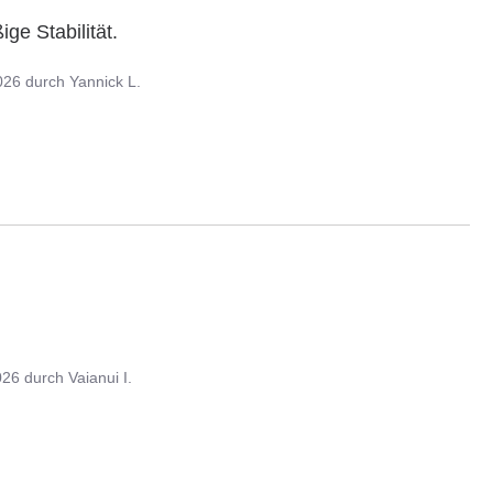
e Stabilität.

026
durch
Yannick L.
026
durch
Vaianui I.