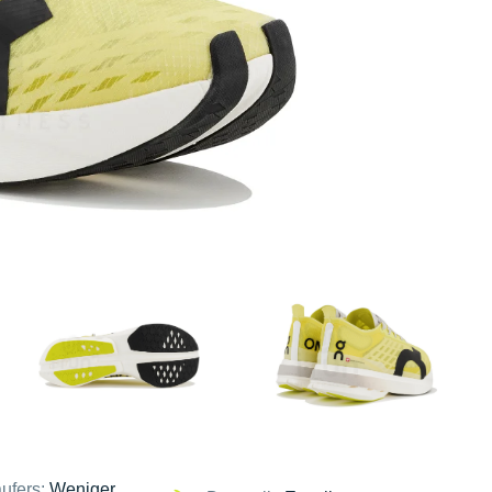
ufers:
Weniger