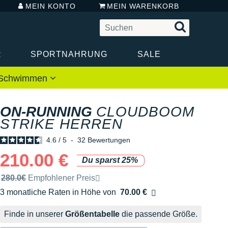
MEIN KONTO
MEIN WARENKORB
R
SPORTNAHRUNG
SALE
 / Schwimmen
ON-RUNNING
CLOUDBOOM
STRIKE HERREN
4.6
/
5
-
32
Bewertungen
210.00 €
Du sparst 25%
Unverbindliche Preisempfehlung der Marke
280.0€
Empfohlener Preis
3 monatliche Raten in Höhe von
70.00 €
Ohne Zusatzkosten
Finde in unserer
Größentabelle
die passende Größe.