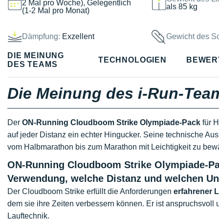
2 Mal pro Woche), Gelegentlich
als 85 kg
(1-2 Mal pro Monat)
Dämpfung:
Exzellent
Gewicht des S
DIE MEINUNG
TECHNOLOGIEN
BEWER
DES TEAMS
Die Meinung des i-Run-Tea
Der
ON-Running Cloudboom Strike Olympiade-Pack
für H
auf jeder Distanz ein echter Hingucker. Seine technische Auss
vom Halbmarathon bis zum Marathon mit Leichtigkeit zu bewä
ON-Running Cloudboom Strike Olympiade-Pack
Verwendung, welche Distanz und welchen Un
Der Cloudboom Strike erfüllt die Anforderungen
erfahrener 
dem sie ihre Zeiten verbessern können. Er ist anspruchsvoll 
Lauftechnik.