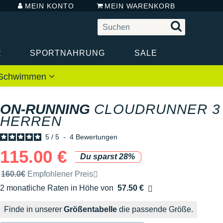
MEIN KONTO
MEIN WARENKORB
R
SPORTNAHRUNG
SALE
 / Schwimmen
ON-RUNNING
CLOUDRUNNER 3
HERREN
5
/
5
-
4
Bewertungen
115.00 €
Du sparst 28%
Unverbindliche Preisempfehlung der Marke
160.0€
Empfohlener Preis
2 monatliche Raten in Höhe von
57.50 €
Ohne Zusatzkosten
Finde in unserer
Größentabelle
die passende Größe.