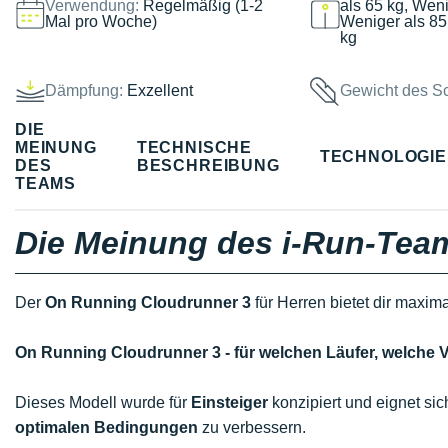
Verwendung:
Regelmäßig (1-2
als 65 kg, Weni
Mal pro Woche)
Weniger als 85
kg
Dämpfung:
Exzellent
Gewicht des S
DIE
MEINUNG
TECHNISCHE
TECHNOLOGI
DES
BESCHREIBUNG
TEAMS
Die Meinung des i-Run-Tea
Der
On Running Cloudrunner 3
für Herren bietet dir maxim
On Running Cloudrunner 3 - für welchen Läufer, welch
Dieses Modell wurde für
Einsteiger
konzipiert und eignet sic
optimalen Bedingungen
zu verbessern.