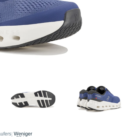
ufers:
Weniger