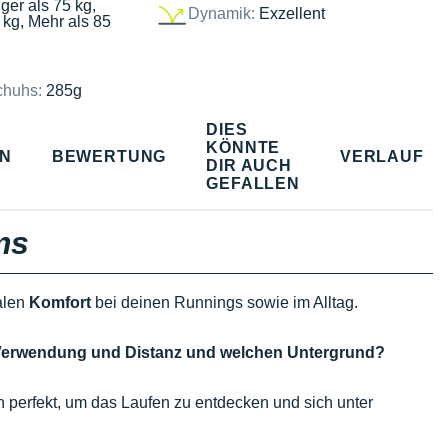
ger als 75 kg,
Dynamik:
Exzellent
 kg, Mehr als 85
chuhs:
285g
DIES
KÖNNTE
EN
BEWERTUNG
VERLAUF
DIR AUCH
GEFALLEN
ms
alen
Komfort
bei deinen Runnings sowie im Alltag.
e Verwendung und Distanz und welchen Untergrund?
h perfekt, um das Laufen zu entdecken und sich unter