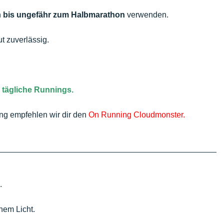
n
bis ungefähr zum Halbmarathon
verwenden.
t zuverlässig.
e tägliche Runnings.
ng empfehlen wir dir den
On Running Cloudmonster.
.
hem Licht.