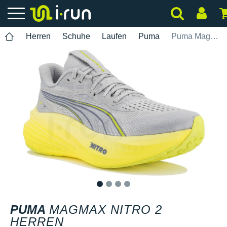
Herren
Schuhe
Laufen
Puma
Puma MagMax Nitro 2 Herren
1
2
3
4
PUMA
MAGMAX NITRO 2
HERREN