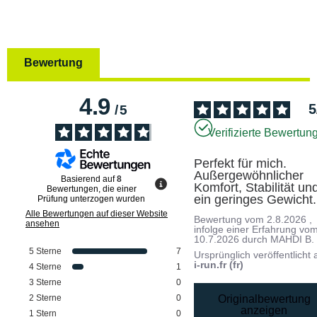
Bewertung
4.9
5
/
5
Verifizierte Bewertun
Perfekt für mich. 
Außergewöhnlicher 
Basierend auf
8
Komfort, Stabilität und
Bewertungen, die einer
ein geringes Gewicht.
Prüfung unterzogen wurden
Alle Bewertungen auf dieser Website
Bewertung vom
2.8.2026
,
ansehen
infolge einer Erfahrung vo
10.7.2026
durch
MAHDI B.
5
Sterne
7
Ursprünglich veröffentlicht 
i-run.fr (fr)
4
Sterne
1
3
Sterne
0
Originalbewertung
2
Sterne
0
anzeigen
1
Stern
0