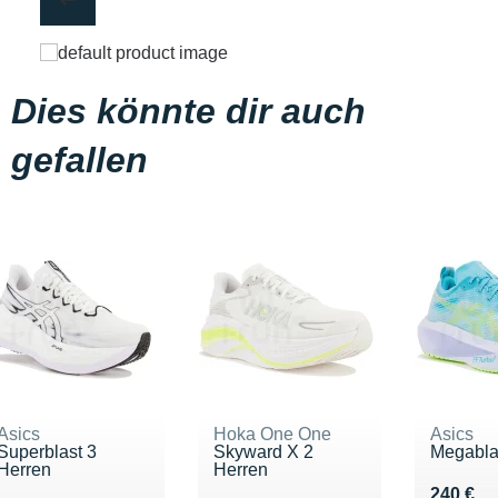
Dies könnte dir auch
gefallen
Asics
Hoka One One
Asics
Superblast 3
Skyward X 2
Megabla
Herren
Herren
Vendu 2
240 €