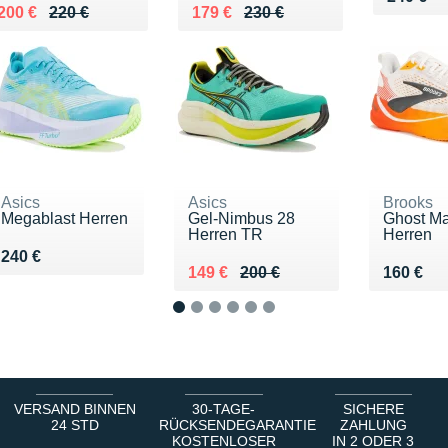
Au lieu de 220 €
Vendu 200 €
Au lieu de 230 €
Vendu 179 €
200 €
220 €
179 €
230 €
Asics
Asics
Brooks
Megablast Herren
Gel-Nimbus 28
Ghost Ma
Herren TR
Herren
Vendu 240 €
240 €
Au lieu de 200 €
Vendu 149 €
Vendu 1
149 €
200 €
160 €
1
2
3
4
5
6
VERSAND BINNEN
30-TAGE-
SICHERE
24 STD
RÜCKSENDEGARANTIE
ZAHLUNG
KOSTENLOSER
IN 2 ODER 3