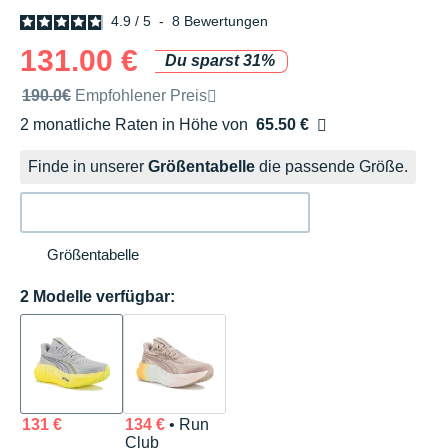
4.9
/
5
-
8
Bewertungen
131.00 €
Du sparst 31%
Unverbindliche Preisempfehlung der Marke
190.0€
Empfohlener Preis
2 monatliche Raten in Höhe von
65.50 €
Ohne Zusatzkosten
Finde in unserer
Größentabelle
die passende Größe.
Größentabelle
2 Modelle verfügbar:
131 €
134 €
• Run
Club