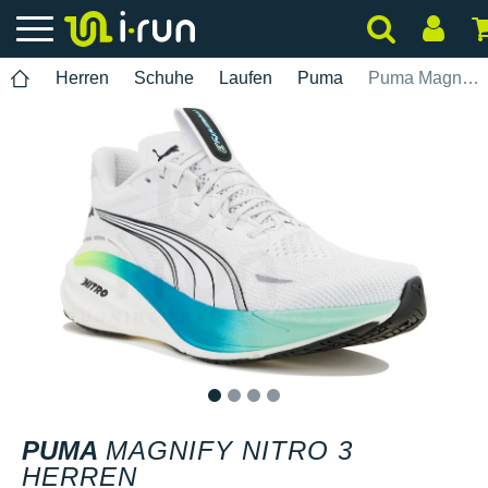
Herren
Schuhe
Laufen
Puma
Puma Magnify Nitro 3 Herren
1
2
3
4
PUMA
MAGNIFY NITRO 3
HERREN