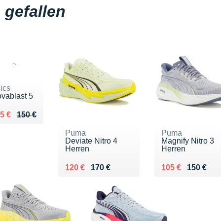
gefallen
ics
vablast 5
 lieu de 150 €
ndu 125 €
5 €
150 €
Puma
Puma
Deviate Nitro 4
Magnify Nitro 3
Herren
Herren
Au lieu de 170 €
Vendu 120 €
Au lieu de 150 €
Vendu 105 €
120 €
170 €
105 €
150 €