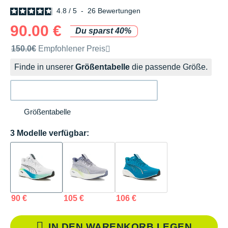
4.8
/
5
-
26
Bewertungen
90.00 €
Du sparst 40%
Unverbindliche Preisempfehlung der Marke
150.0€
Empfohlener Preis
Finde in unserer
Größentabelle
die passende Größe.
Größentabelle
3 Modelle verfügbar:
90 €
105 €
106 €
IN DEN WARENKORB LEGEN