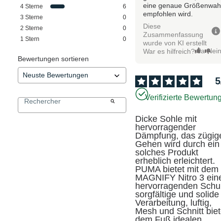
eine genaue Größenwah
4
Sterne
6
empfohlen wird.
3
Sterne
0
Diese
2
Sterne
0
Zusammenfassung
1
Stern
0
wurde von KI erstellt
Ja
Nei
War es hilfreich?
Bewertungen sortieren
5
Verifizierte Bewertun
Dicke Sohle mit 
hervorragender 
Dämpfung, das zügige
Gehen wird durch ein 
solches Produkt 
erheblich erleichtert. 
PUMA bietet mit dem 
MAGNIFY Nitro 3 eine
hervorragenden Schuh
sorgfältige und solide 
Verarbeitung, luftig, 
Mesh und Schnitt biet
dem Fuß idealen, 