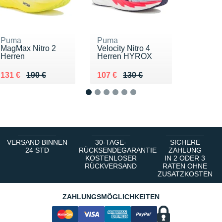
Puma
Puma
MagMax Nitro 2
Velocity Nitro 4
Herren
Herren HYROX
Au lieu de 190 €
Vendu 131 €
Au lieu de 130 €
Vendu 107 €
131 €
190 €
107 €
130 €
1
2
3
4
5
6
VERSAND BINNEN
30-TAGE-
SICHERE
24 STD
RÜCKSENDEGARANTIE
ZAHLUNG
KOSTENLOSER
IN 2 ODER 3
RÜCKVERSAND
RATEN OHNE
ZUSATZKOSTEN
ZAHLUNGSMÖGLICHKEITEN