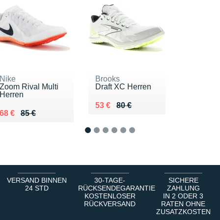
Nike
Brooks
Zoom Rival Multi
Draft XC Herren
Herren
Au lieu de 80 €
Vendu 53 €
53 €
80 €
Au lieu de 85 €
Vendu 68 €
68 €
85 €
1
2
3
4
5
6
VERSAND BINNEN
30-TAGE-
SICHERE
24 STD
RÜCKSENDEGARANTIE
ZAHLUNG
KOSTENLOSER
IN 2 ODER 3
RÜCKVERSAND
RATEN OHNE
ZUSATZKOSTEN