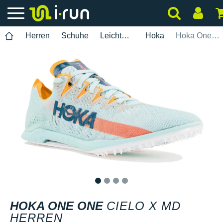
Herren
Schuhe
Leichtathletik
Hoka
Hoka One One Cielo X MD Herren
1
2
3
4
HOKA ONE ONE
CIELO X MD
HERREN