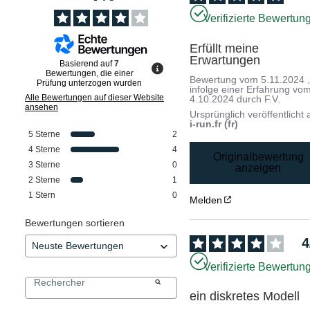
Verifizierte Bewertun
Erfüllt meine 
Erwartungen
Basierend auf
7
Bewertungen, die einer
Bewertung vom
5.11.2024
Prüfung unterzogen wurden
infolge einer Erfahrung vo
Alle Bewertungen auf dieser Website
4.10.2024
durch
F.V.
ansehen
Ursprünglich veröffentlicht 
i-run.fr (fr)
5
Sterne
2
4
Sterne
4
Originalbewertung
3
Sterne
0
anzeigen
2
Sterne
1
1
Stern
0
Melden
Bewertungen sortieren
4
Verifizierte Bewertun
ein diskretes Modell