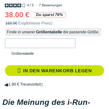
4
/
5
-
7
Bewertungen
38.00 €
Du sparst 76%
Unverbindliche Preisempfehlung der Marke
160.0€
Empfohlener Preis
Finde in unserer
Größentabelle
die passende Größe.
Größentabelle
IN DEN WARENKORB LEGEN
1.90 € Treuevorteil
Die Meinung des i-Run-