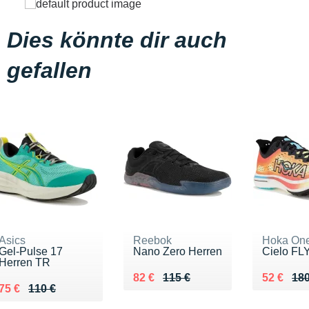
Dies könnte dir auch
gefallen
Asics
Reebok
Hoka On
Gel-Pulse 17
Nano Zero Herren
Cielo FL
Herren TR
Au lieu de 115 €
Vendu 82 €
Au lieu d
Vendu 52
82 €
115 €
52 €
180
Au lieu de 110 €
Vendu 75 €
75 €
110 €