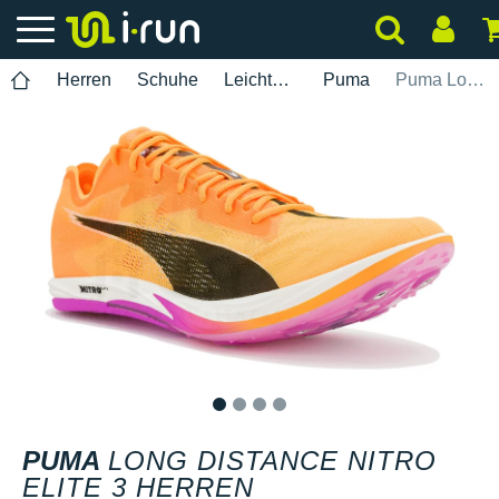
Herren
Schuhe
Leichtathletik
Puma
Puma Long Distance Nitro Elite 3 Herren
1
2
3
4
PUMA
LONG DISTANCE NITRO
ELITE 3 HERREN