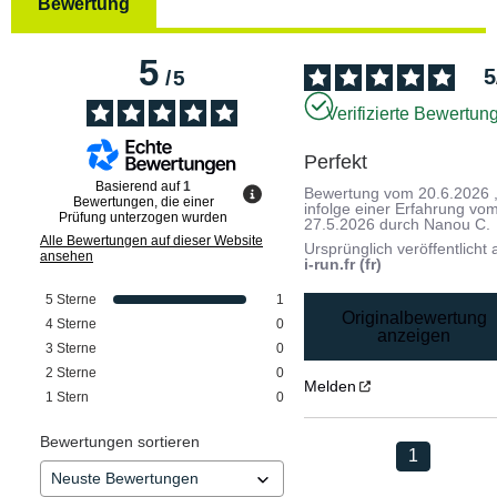
Bewertung
5
5
/
5
Verifizierte Bewertun
Perfekt
Basierend auf
1
Bewertung vom
20.6.2026
Bewertungen, die einer
infolge einer Erfahrung vo
Prüfung unterzogen wurden
27.5.2026
durch
Nanou C.
Alle Bewertungen auf dieser Website
Ursprünglich veröffentlicht 
ansehen
i-run.fr (fr)
5
Sterne
1
Originalbewertung
4
Sterne
0
anzeigen
3
Sterne
0
2
Sterne
0
Melden
1
Stern
0
Bewertungen sortieren
1