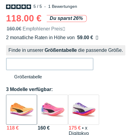
5
/
5
-
1
Bewertungen
118.00 €
Du sparst 26%
Unverbindliche Preisempfehlung der Marke
160.0€
Empfohlener Preis
2 monatliche Raten in Höhe von
59.00 €
Ohne Zusatzkosten
Finde in unserer
Größentabelle
die passende Größe.
Größentabelle
3 Modelle verfügbar:
118 €
160 €
175 €
• x
Digitokyo