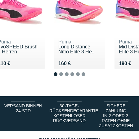
Puma
Puma
Puma
evoSPEED Brush
Long Distance
Mid Dist
7 Herren
Nitro Elite 3 He...
Elite 3 H
Vendu 110 €
Vendu 160 €
Vendu 1
110 €
160 €
190 €
1
2
3
4
5
6
VERSAND BINNEN
30-TAGE-
SICHERE
24 STD
RÜCKSENDEGARANTIE
ZAHLUNG
KOSTENLOSER
IN 2 ODER 3
RÜCKVERSAND
RATEN OHNE
ZUSATZKOSTEN