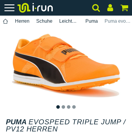
Herren
Schuhe
Leichtathletik
Puma
Puma evoSPEED Triple Jump / PV12 Herren
1
2
3
4
PUMA
EVOSPEED TRIPLE JUMP /
PV12 HERREN