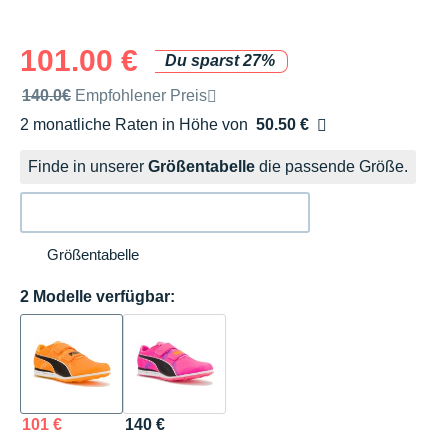
101.00 €
Du sparst 27%
Unverbindliche Preisempfehlung der Marke
140.0€
Empfohlener Preis
2 monatliche Raten in Höhe von
50.50 €
Ohne Zusatzkosten
Finde in unserer
Größentabelle
die passende Größe.
Größentabelle
2 Modelle verfügbar:
101 €
140 €