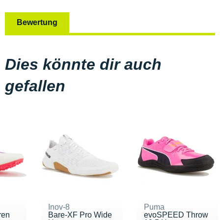
Bewertung
Dies könnte dir auch
gefallen
Inov-8
Puma
ren
Bare-XF Pro Wide
evoSPEED Throw