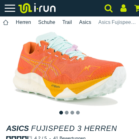
Herren
Schuhe
Trail
Asics
Asics Fujispeed 3 Herren
1
2
3
4
ASICS
FUJISPEED 3 HERREN
4.2
/
5
-
41
Bewertungen