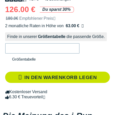
126.00 €
Du sparst 30%
Unverbindliche Preisempfehlung der Marke
180.0€
Empfohlener Preis
2 monatliche Raten in Höhe von
63.00 €
Ohne Zusatzkosten
Finde in unserer
Größentabelle
die passende Größe.
Größentabelle
IN DEN WARENKORB LEGEN
Kostenloser Versand
6.30 € Treuevorteil