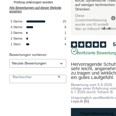
kurze, dynamische Trails
Prüfung unterzogen wurden
auf weniger technischen
Alle Bewertungen auf dieser Website
Strecken.
ansehen
Diese
Zusammenfassung
5
Sterne
25
wurde von KI erstellt
4
Sterne
9
Ja
Nei
War es hilfreich?
3
Sterne
1
2
Sterne
2
5
1
Stern
4
Verifizierte Bewertun
Bewertungen sortieren
Hervorragende Schuhe
sehr leicht, angenehm
zu tragen und wirklich
ein gutes Laufgefühl.
Bewertung vom
5.8.2026
,
infolge einer Erfahrung vo
6.7.2026
durch
Yohann B.
Ursprünglich veröffentlicht 
i-run.fr (fr)
Originalbewertung