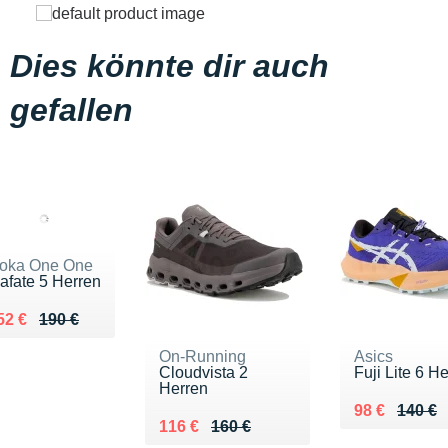
Dies könnte dir auch
gefallen
oka One One
afate 5 Herren
u lieu de 190 €
endu 152 €
52 €
190 €
On-Running
Asics
Cloudvista 2
Fuji Lite 6 H
Herren
Au lieu de 1
Vendu 98 €
98 €
140 €
Au lieu de 160 €
Vendu 116 €
116 €
160 €