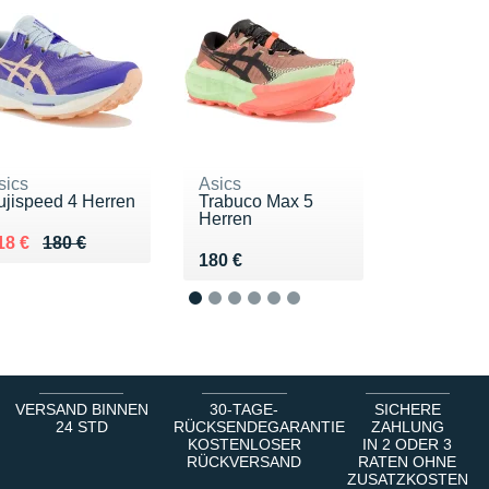
sics
Asics
ujispeed 4 Herren
Trabuco Max 5
Herren
u lieu de 180 €
endu 118 €
18 €
180 €
Vendu 180 €
180 €
1
2
3
4
5
6
VERSAND BINNEN
30-TAGE-
SICHERE
24 STD
RÜCKSENDEGARANTIE
ZAHLUNG
KOSTENLOSER
IN 2 ODER 3
RÜCKVERSAND
RATEN OHNE
ZUSATZKOSTEN