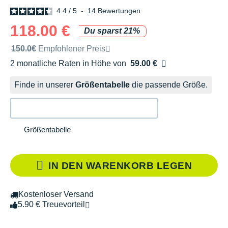
4.4
/
5
-
14
Bewertungen
118.00 €
Du sparst 21%
Unverbindliche Preisempfehlung der Marke
150.0€
Empfohlener Preis
2 monatliche Raten in Höhe von
59.00 €
Ohne Zusatzkosten
Finde in unserer
Größentabelle
die passende Größe.
Größentabelle
IN DEN WARENKORB LEGEN
Kostenloser Versand
5.90 € Treuevorteil