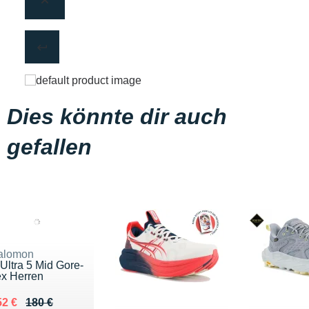
Dies könnte dir auch
gefallen
alomon
Ultra 5 Mid Gore-
ex Herren
 lieu de 180 €
endu 152 €
52 €
180 €