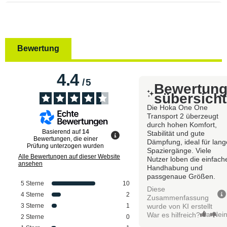
Bewertung
4.4
/
5
Bewertun
sübersicht
Die Hoka One One
Transport 2 überzeugt
durch hohen Komfort,
Basierend auf
14
Stabilität und gute
Bewertungen, die einer
Dämpfung, ideal für lang
Prüfung unterzogen wurden
Spaziergänge. Viele
Alle Bewertungen auf dieser Website
Nutzer loben die einfach
ansehen
Handhabung und
passgenaue Größen.
5
Sterne
10
Diese
4
Sterne
2
Zusammenfassung
wurde von KI erstellt
3
Sterne
1
Ja
Nei
War es hilfreich?
2
Sterne
0