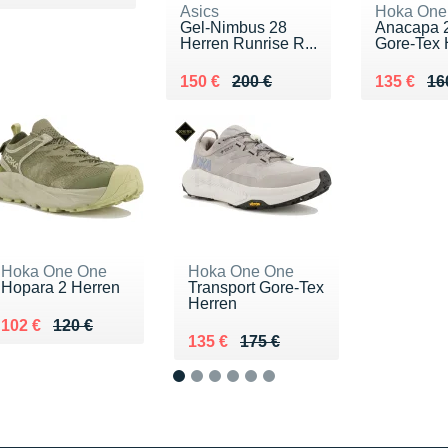
Asics
Hoka One
Gel-Nimbus 28
Anacapa 
Herren Runrise R...
Gore-Tex 
Au lieu de 200 €
Vendu 150 €
Au lieu d
Vendu 13
150 €
200 €
135 €
16
Hoka One One
Hoka One One
Hopara 2 Herren
Transport Gore-Tex
Herren
Au lieu de 120 €
Vendu 102 €
102 €
120 €
Au lieu de 175 €
Vendu 135 €
135 €
175 €
1
2
3
4
5
6