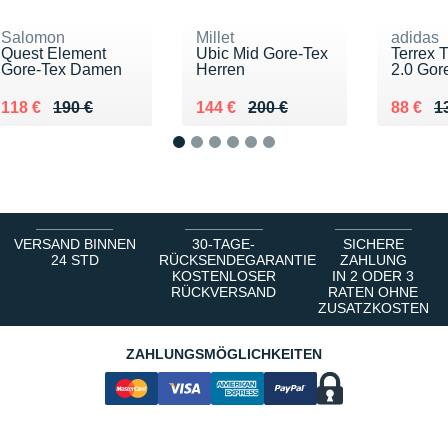
Salomon
Millet
adidas
Quest Element
Ubic Mid Gore-Tex
Terrex 
Gore-Tex Damen
Herren
2.0 Gore
Au lieu de 190 €
Vendu 118 €
Au lieu de 200 €
Vendu 144 €
Au lieu
Vendu 
118 €
190 €
144 €
200 €
88 €
1
1
2
3
4
5
6
VERSAND BINNEN
30-TAGE-
SICHERE
24 STD
RÜCKSENDEGARANTIE
ZAHLUNG
KOSTENLOSER
IN 2 ODER 3
RÜCKVERSAND
RATEN OHNE
ZUSATZKOSTEN
ZAHLUNGSMÖGLICHKEITEN