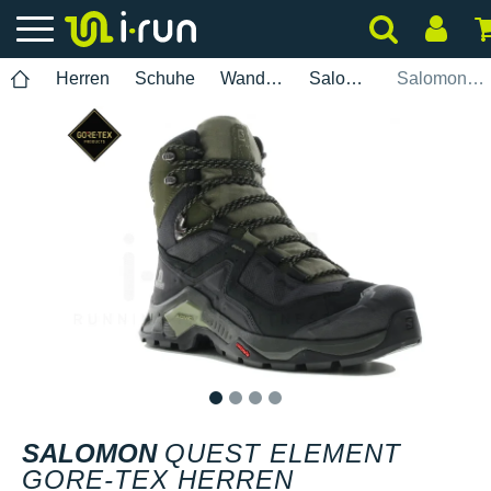
Herren
Schuhe
Wanderung
Salomon
Salomon Quest Element Gore-Tex Herren
1
2
3
4
SALOMON
QUEST ELEMENT
GORE-TEX HERREN