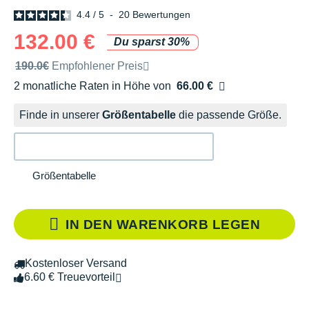
4.4
/
5
-
20
Bewertungen
132.00 €
Du sparst 30%
Unverbindliche Preisempfehlung der Marke
190.0€
Empfohlener Preis
2 monatliche Raten in Höhe von
66.00 €
Ohne Zusatzkosten
Finde in unserer
Größentabelle
die passende Größe.
Größentabelle
IN DEN WARENKORB LEGEN
Kostenloser Versand
6.60 € Treuevorteil