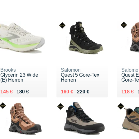
Brooks
Salomon
Salomo
Glycerin 23 Wide
Quest 5 Gore-Tex
Quest E
(E) Herren
Herren
Gore-T
Au lieu de 180 €
Vendu 145 €
Au lieu de 220 €
Vendu 160 €
Au lieu
Vendu 
145 €
180 €
160 €
220 €
118 €