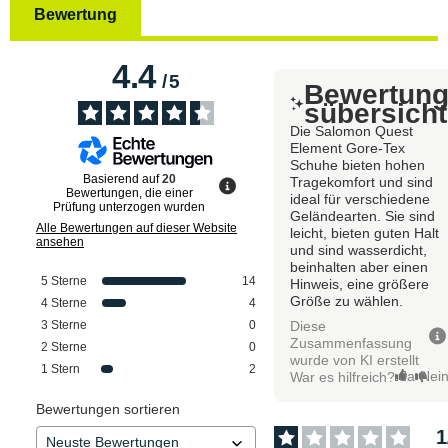
Bewertung
4.4
/
5
Bewertun
sübersicht
Die Salomon Quest
Element Gore-Tex
Schuhe bieten hohen
Basierend auf
20
Tragekomfort und sind
Bewertungen, die einer
ideal für verschiedene
Prüfung unterzogen wurden
Geländearten. Sie sind
Alle Bewertungen auf dieser Website
leicht, bieten guten Halt
ansehen
und sind wasserdicht,
beinhalten aber einen
5
Sterne
14
Hinweis, eine größere
Größe zu wählen.
4
Sterne
4
Diese
3
Sterne
0
Zusammenfassung
2
Sterne
0
wurde von KI erstellt
1
Stern
2
Ja
Nei
War es hilfreich?
Bewertungen sortieren
1