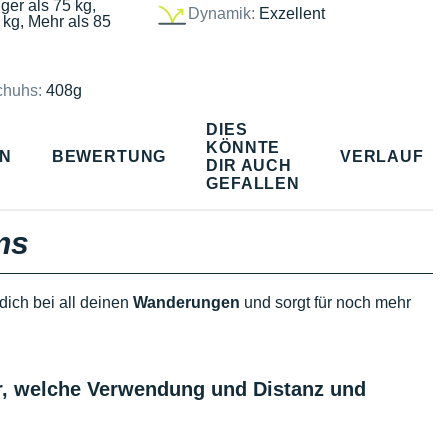
ger als 75 kg,
Dynamik:
Exzellent
 kg, Mehr als 85
chuhs:
408g
DIES
KÖNNTE
EN
BEWERTUNG
VERLAUF
DIR AUCH
GEFALLEN
ms
 dich bei all deinen
Wanderungen
und sorgt für noch mehr
er, welche Verwendung und Distanz und