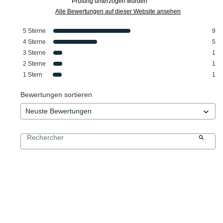
Prüfung unterzogen wurden
Alle Bewertungen auf dieser Website ansehen
5
Sterne
9
4
Sterne
5
3
Sterne
1
2
Sterne
1
1
Stern
1
Bewertungen sortieren