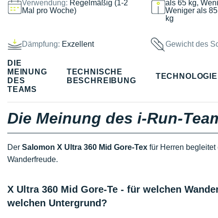
Verwendung:
Regelmäßig (1-2
als 65 kg, Weni
Mal pro Woche)
Weniger als 85
kg
Dämpfung:
Exzellent
Gewicht des S
DIE
MEINUNG
TECHNISCHE
TECHNOLOGI
DES
BESCHREIBUNG
TEAMS
Die Meinung des i-Run-Tea
Der
Salomon X Ultra 360 Mid Gore-Tex
für Herren begleitet
Wanderfreude.
X Ultra 360 Mid Gore-Te - für welchen Wand
welchen Untergrund?