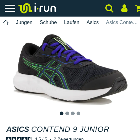
Jungen
Schuhe
Laufen
Asics
Asics Contend 9 Junior
1
2
3
4
ASICS
CONTEND 9 JUNIOR
4.5
/
5
-
2
Bewertungen