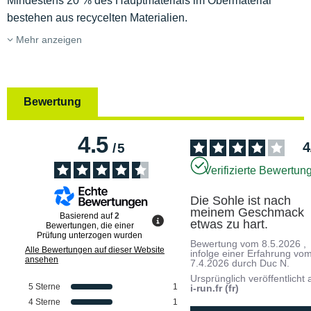
Mindestens 20 % des Hauptmaterials im Obermaterial
bestehen aus recycelten Materialien.
Mehr anzeigen
Bewertung
4.5
4
/
5
Verifizierte Bewertun
Die Sohle ist nach 
meinem Geschmack 
Basierend auf
2
etwas zu hart.
Bewertungen, die einer
Prüfung unterzogen wurden
Bewertung vom
8.5.2026
,
Alle Bewertungen auf dieser Website
infolge einer Erfahrung vo
ansehen
7.4.2026
durch
Duc N.
Ursprünglich veröffentlicht 
5
Sterne
1
i-run.fr (fr)
4
Sterne
1