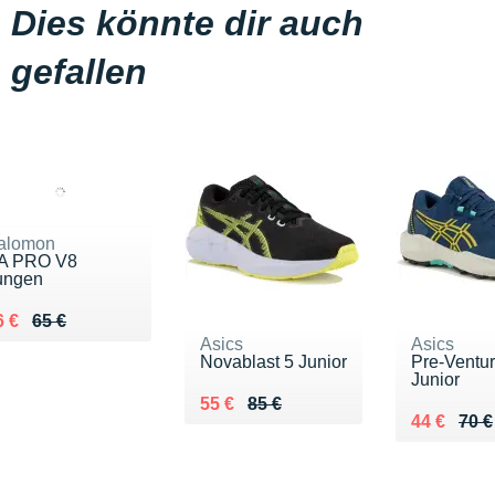
Dies könnte dir auch
gefallen
alomon
A PRO V8
ungen
 lieu de 65 €
endu 46 €
6 €
65 €
Asics
Asics
Novablast 5 Junior
Pre-Ventur
Junior
Au lieu de 85 €
Vendu 55 €
55 €
85 €
Au lieu de
Vendu 44 
44 €
70 €