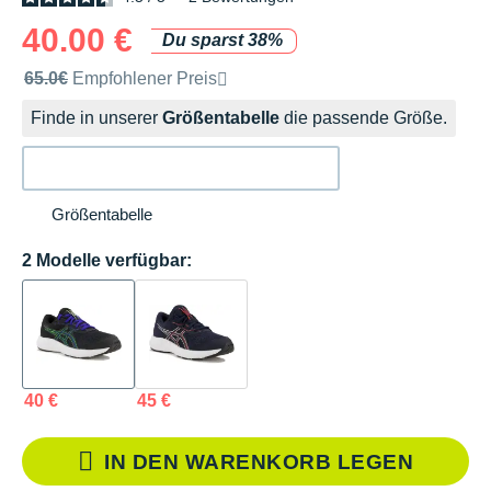
40.00 €
Du sparst 38%
Unverbindliche Preisempfehlung der Marke
65.0€
Empfohlener Preis
Finde in unserer
Größentabelle
die passende Größe.
Größentabelle
2 Modelle verfügbar:
40 €
45 €
IN DEN WARENKORB LEGEN