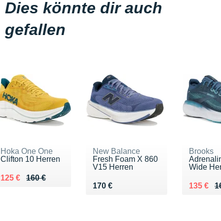
Dies könnte dir auch
gefallen
Hoka One One
New Balance
Brooks
Clifton 10 Herren
Fresh Foam X 860
Adrenali
V15 Herren
Wide He
Au lieu de 160 €
Vendu 125 €
125 €
160 €
Vendu 170 €
Au lieu 
Vendu 1
170 €
135 €
1