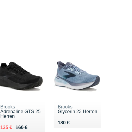
Brooks
Brooks
Adrenaline GTS 25
Glycerin 23 Herren
Herren
Vendu 180 €
180 €
Au lieu de 160 €
Vendu 135 €
135 €
160 €