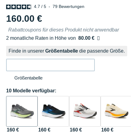
4.7
/
5
-
79
Bewertungen
160.00 €
Rabattcoupons für dieses Produkt nicht anwendbar
2 monatliche Raten in Höhe von
80.00 €
Ohne Zusatzkosten
Finde in unserer
Größentabelle
die passende Größe.
Größentabelle
10 Modelle verfügbar:
160 €
160 €
160 €
160 €
1