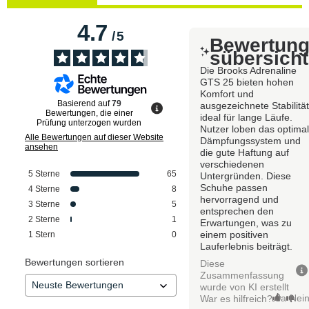
4.7
/
5
Bewertun
sübersicht
Die Brooks Adrenaline
GTS 25 bieten hohen
Komfort und
Basierend auf
79
ausgezeichnete Stabilität
Bewertungen, die einer
ideal für lange Läufe.
Prüfung unterzogen wurden
Nutzer loben das optima
Alle Bewertungen auf dieser Website
Dämpfungssystem und
ansehen
die gute Haftung auf
verschiedenen
5
Sterne
65
Untergründen. Diese
Schuhe passen
4
Sterne
8
hervorragend und
3
Sterne
5
entsprechen den
2
Sterne
1
Erwartungen, was zu
einem positiven
1
Stern
0
Lauferlebnis beiträgt.
Bewertungen sortieren
Diese
Zusammenfassung
wurde von KI erstellt
Ja
Nei
War es hilfreich?