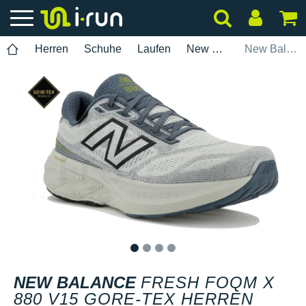
Herren
Schuhe
Laufen
New Balance
New Balance Fresh Foqm X 880 V15 Gore-Tex Herren
1
2
3
4
NEW BALANCE
FRESH FOQM X
880 V15 GORE-TEX HERREN