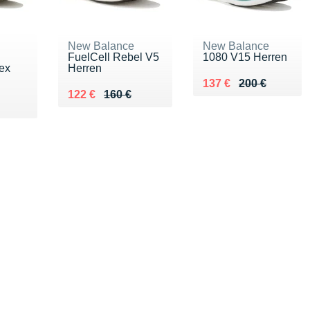
New Balance
New Balance
FuelCell Rebel V5
1080 V15 Herren
ex
Herren
Au lieu de 200 €
Vendu 137 €
137 €
200 €
Au lieu de 160 €
Vendu 122 €
122 €
160 €
0 €