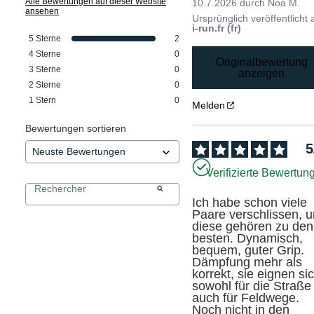
Alle Bewertungen auf dieser Website
10.7.2026
durch
Noa M.
ansehen
Ursprünglich veröffentlicht 
i-run.fr (fr)
5
Sterne
2
4
Sterne
0
Originalbewertung
3
Sterne
0
anzeigen
2
Sterne
0
1
Stern
0
Melden
Bewertungen sortieren
5
Verifizierte Bewertun
Ich habe schon viele 
Paare verschlissen, u
diese gehören zu den 
besten. Dynamisch, 
bequem, guter Grip. 
Dämpfung mehr als 
korrekt, sie eignen sic
sowohl für die Straße 
auch für Feldwege. 
Noch nicht in den 