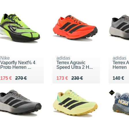
Nike
adidas
adidas
Vaporfly Next% 4
Terrex Agravic
Terrex A
Proto Herren ...
Speed Ultra 2 H...
Herren
Au lieu de 270 €
Vendu 175 €
Au lieu de 230 €
Vendu 173 €
Vendu 
175 €
270 €
173 €
230 €
140 €