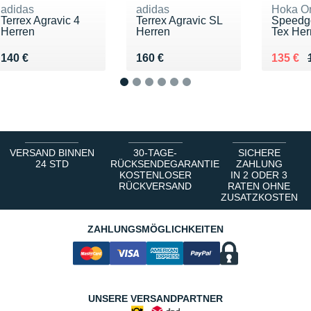
adidas
adidas
Hoka O
Terrex Agravic 4
Terrex Agravic SL
Speedgo
Herren
Herren
Tex Her
Vendu 140 €
Vendu 160 €
Au lieu
Vendu 
140 €
160 €
135 €
1
2
3
4
5
6
VERSAND BINNEN
30-TAGE-
SICHERE
24 STD
RÜCKSENDEGARANTIE
ZAHLUNG
KOSTENLOSER
IN 2 ODER 3
RÜCKVERSAND
RATEN OHNE
ZUSATZKOSTEN
ZAHLUNGSMÖGLICHKEITEN
UNSERE VERSANDPARTNER