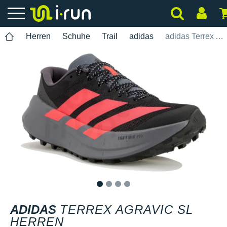
Herren
Schuhe
Trail
adidas
adidas Terrex Agravic SL Herren
1
2
3
4
ADIDAS
TERREX AGRAVIC SL
HERREN