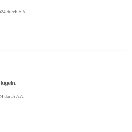
024
durch
A.A.
Hügeln.

24
durch
A.A.