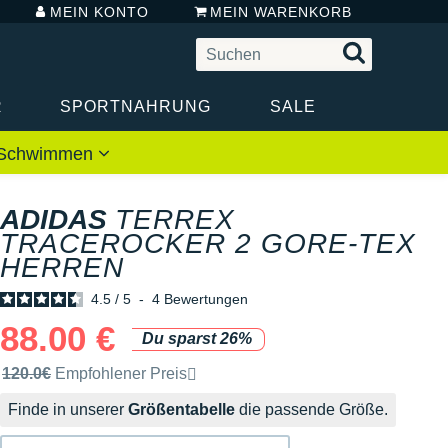
MEIN KONTO
MEIN WARENKORB
R
SPORTNAHRUNG
SALE
 / Schwimmen
ADIDAS
TERREX
TRACEROCKER 2 GORE-TEX
HERREN
4.5
/
5
-
4
Bewertungen
88.00 €
Du sparst 26%
Unverbindliche Preisempfehlung der Marke
120.0€
Empfohlener Preis
Finde in unserer
Größentabelle
die passende Größe.