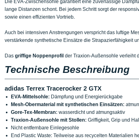
Die EVA-Zwischensohle garantiert eine zuverlässige Dämpfun
lange Distanzen schont. Bei jedem Schritt sorgt der respons
sowie einen effizienten Vortrieb.
Auch bei intensiven Anstrengungen verspricht das luftige M
verstärkende synthetische Einsätze die Strapazierfähigkeit u
Das
griffige Noppenprofil
der Traxion-Außensohle verleiht d
Technische Beschreibung
adidas Terrex Tracerocker 2 GTX
EVA-Mittelsohle:
Dämpfung und Energierückgabe
Mesh-Obermaterial mit synthetischen Einsätzen:
atmung
Gore-Tex-Membran:
wasserdicht und atmungsaktiv
Traxion-Außensohle mit Stollen:
Griffigkeit, Grip und Hal
Nicht entfernbare Einlegesohle
End Plastic Waste: Teilweise aus recycelten Materialien he