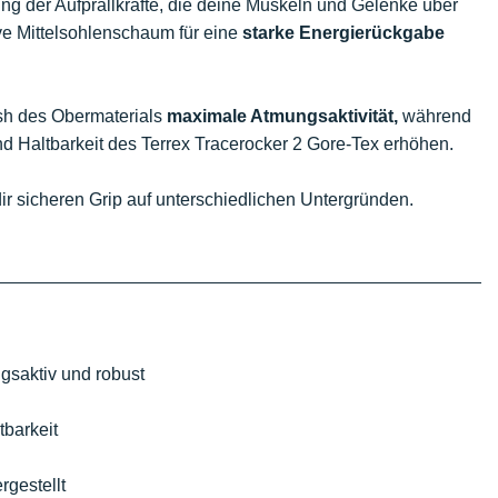
g der Aufprallkräfte, die deine Muskeln und Gelenke über
ive Mittelsohlenschaum für eine
starke Energierückgabe
esh des Obermaterials
maximale Atmungsaktivität,
während
nd Haltbarkeit des Terrex Tracerocker 2 Gore-Tex erhöhen.
ir sicheren Grip auf unterschiedlichen Untergründen.
saktiv und robust
tbarkeit
rgestellt