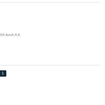
024
durch
A.A.
1