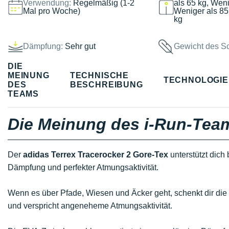
Verwendung:
Regelmäßig (1-2
als 65 kg, Weni
Mal pro Woche)
Weniger als 85
kg
Dämpfung:
Sehr gut
Gewicht des S
DIE
MEINUNG
TECHNISCHE
TECHNOLOGI
DES
BESCHREIBUNG
TEAMS
Die Meinung des i-Run-Tea
Der
adidas Terrex Tracerocker 2 Gore-Tex
unterstützt dich
Dämpfung und perfekter Atmungsaktivität.
Wenn es über Pfade, Wiesen und Äcker geht, schenkt dir d
und verspricht angeneheme Atmungsaktivität.