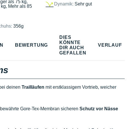
ger als 75 kg,
Dynamik:
Sehr gut
 kg, Mehr als 85
chuhs:
356g
DIES
KÖNNTE
EN
BEWERTUNG
VERLAUF
DIR AUCH
GEFALLEN
ms
 bei deinen
Trailläufen
mit erstklassigem Vortrieb, weicher
ie bewährte Gore-Tex-Membran sicheren
Schutz vor Nässe