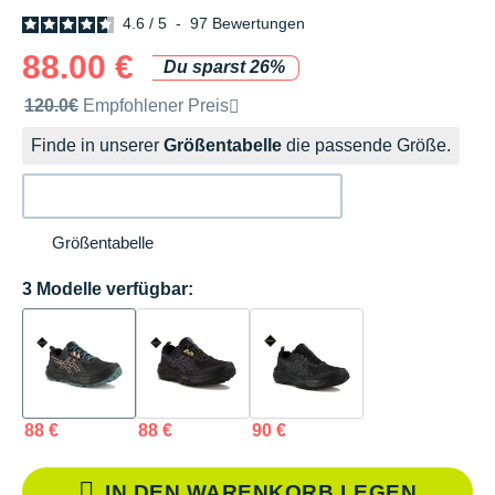
4.6
/
5
-
97
Bewertungen
88.00 €
Du sparst 26%
Unverbindliche Preisempfehlung der Marke
120.0€
Empfohlener Preis
Finde in unserer
Größentabelle
die passende Größe.
Größentabelle
3 Modelle verfügbar:
88 €
88 €
90 €
IN DEN WARENKORB LEGEN