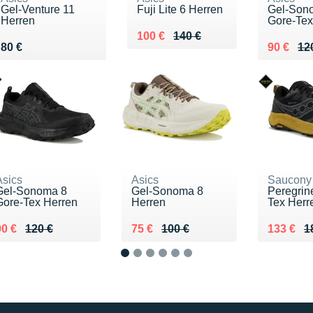
Gel-Venture 11
Fuji Lite 6 Herren
Gel-Son
Herren
Gore-Tex
Au lieu de 140 €
Vendu 100 €
100 €
140 €
Vendu 80 €
Au lieu 
Vendu 9
80 €
90 €
12
Asics
Asics
Saucony
Gel-Sonoma 8
Gel-Sonoma 8
Peregrin
Gore-Tex Herren
Herren
Tex Herr
u lieu de 120 €
Vendu 90 €
Au lieu de 100 €
Vendu 75 €
Au lieu 
Vendu 1
90 €
120 €
75 €
100 €
133 €
1
1
2
3
4
5
6