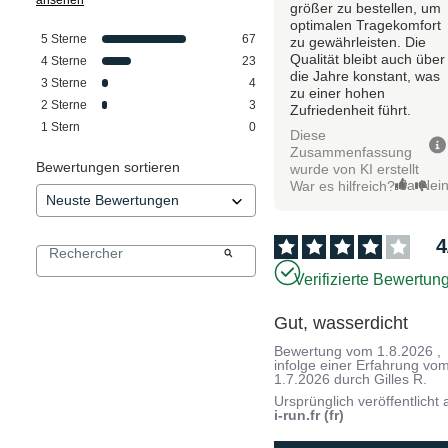
größer zu bestellen, um
optimalen Tragekomfort
5
Sterne
67
zu gewährleisten. Die
Qualität bleibt auch über
4
Sterne
23
die Jahre konstant, was
3
Sterne
4
zu einer hohen
2
Sterne
3
Zufriedenheit führt.
1
Stern
0
Diese
Zusammenfassung
Bewertungen sortieren
wurde von KI erstellt
Ja
Nei
War es hilfreich?
4
Verifizierte Bewertun
Gut, wasserdicht
Bewertung vom
1.8.2026
,
infolge einer Erfahrung vo
1.7.2026
durch
Gilles R.
Ursprünglich veröffentlicht 
i-run.fr (fr)