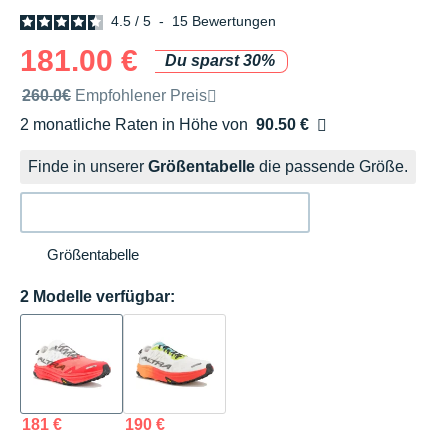
4.5
/
5
-
15
Bewertungen
181.00 €
Du sparst 30%
Unverbindliche Preisempfehlung der Marke
260.0€
Empfohlener Preis
2 monatliche Raten in Höhe von
90.50 €
Ohne Zusatzkosten
Finde in unserer
Größentabelle
die passende Größe.
Größentabelle
2 Modelle verfügbar:
181 €
190 €