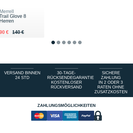
Merrell
Trail Glove 8
Herren
Au lieu de 140 €
Vendu 90 €
90 €
140 €
1
2
3
4
5
6
VERSAND BINNEN
30-TAGE-
SICHERE
24 STD
RÜCKSENDEGARANTIE
ZAHLUNG
KOSTENLOSER
IN 2 ODER 3
RÜCKVERSAND
RATEN OHNE
ZUSATZKOSTEN
ZAHLUNGSMÖGLICHKEITEN