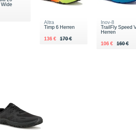
 Wide
160 €
Altra
Inov-8
Timp 6 Herren
TrailFly Speed 
Herren
Au lieu de 170 €
Vendu 136 €
136 €
170 €
Au lieu de 160 
Vendu 106 €
106 €
160 €