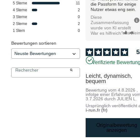
5
Sterne
11
die Passform für einige
Nutzer etwas eng sein.
4
Sterne
2
Diese
3
Sterne
0
Zusammenfassung
2
Sterne
2
wurde von KI erstellt
1
Stern
0
Ja
Nei
War es hilfreich?
Bewertungen sortieren
5
Verifizierte Bewertun
Leicht, dynamisch, 
bequem
Bewertung vom
4.8.2026
,
infolge einer Erfahrung vo
3.7.2026
durch
JULIEN L.
Ursprünglich veröffentlicht 
i-run.fr (fr)
Originalbewertung
anzeigen