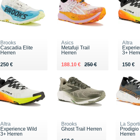
Brooks
Asics
Altra
Cascadia Elite
Metafuji Trail
Experie
Herren
Herren
3+ Herr
Vendu 250 €
Au lieu de 250 €
Vendu 188.10 €
Vendu 
250 €
188.10 €
250 €
150 €
Altra
Brooks
La Sport
Experience Wild
Ghost Trail Herren
Prodigio
3+ Herren
Herren