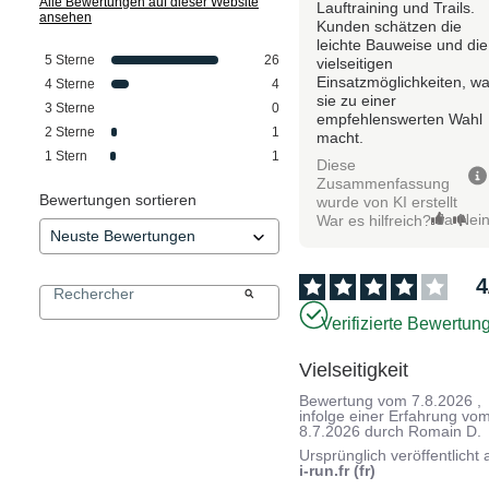
Alle Bewertungen auf dieser Website
Lauftraining und Trails.
ansehen
Kunden schätzen die
leichte Bauweise und die
5
Sterne
26
vielseitigen
Einsatzmöglichkeiten, w
4
Sterne
4
sie zu einer
3
Sterne
0
empfehlenswerten Wahl
2
Sterne
1
macht.
1
Stern
1
Diese
Zusammenfassung
Bewertungen sortieren
wurde von KI erstellt
Ja
Nei
War es hilfreich?
4
Verifizierte Bewertun
Vielseitigkeit
Bewertung vom
7.8.2026
,
infolge einer Erfahrung vo
8.7.2026
durch
Romain D.
Ursprünglich veröffentlicht 
i-run.fr (fr)