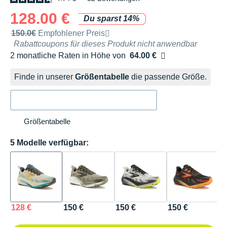
128.00 €
Du sparst 14%
Unverbindliche Preisempfehlung der Marke
150.0€
Empfohlener Preis
Rabattcoupons für dieses Produkt nicht anwendbar
2 monatliche Raten in Höhe von
64.00 €
Ohne Zusatzkosten
Finde in unserer
Größentabelle
die passende Größe.
Größentabelle
5 Modelle verfügbar:
128 €
150 €
150 €
150 €
1