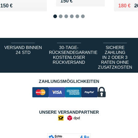
Vendu 150 €
150 €
Vendu 150 €
Au lieu 
Vendu 1
150 €
180 €
2
1
2
3
4
5
6
VERSAND BINNEN
30-TAGE-
SICHERE
24 STD
RÜCKSENDEGARANTIE
ZAHLUNG
KOSTENLOSER
IN 2 ODER 3
RÜCKVERSAND
RATEN OHNE
ZUSATZKOSTEN
ZAHLUNGSMÖGLICHKEITEN
UNSERE VERSANDPARTNER