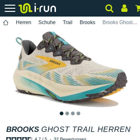
Herren
Schuhe
Trail
Brooks
Brooks Ghost Trail Herren
1
2
3
4
BROOKS
GHOST TRAIL HERREN
4.7
/
5
-
32
Bewertungen