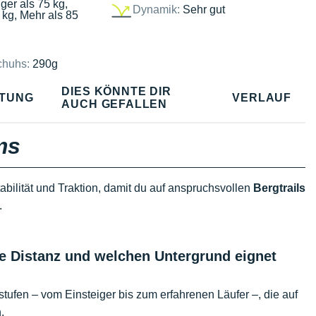
ger als 75 kg,
Dynamik:
Sehr gut
 kg, Mehr als 85
chuhs:
290g
DIES KÖNNTE DIR
TUNG
VERLAUF
AUCH GEFALLEN
ms
abilität und Traktion, damit du auf anspruchsvollen
Bergtrails
.
e Distanz und welchen Untergrund eignet
sstufen – vom Einsteiger bis zum erfahrenen Läufer –, die auf
.