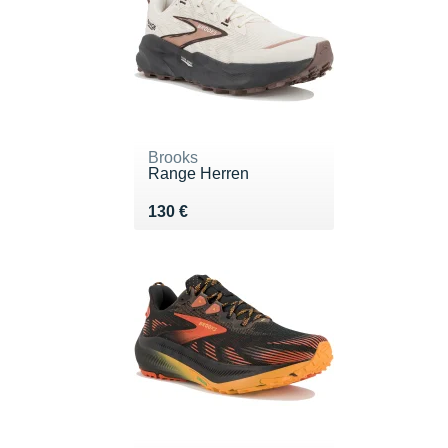
Brooks
Range Herren
Vendu 130 €
130 €