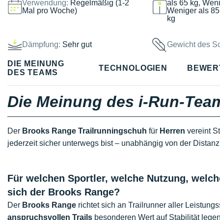
Verwendung:
Regelmäßig (1-2
als 65 kg, Weni
Mal pro Woche)
Weniger als 85
kg
Dämpfung:
Sehr gut
Gewicht des S
DIE MEINUNG
TECHNOLOGIEN
BEWER
DES TEAMS
Die Meinung des i-Run-Tea
Der
Brooks Range Trailrunningschuh
für
Herren
vereint St
jederzeit sicher unterwegs bist – unabhängig von der Distanz
Für welchen Sportler, welche Nutzung, welch
sich der Brooks Range?
Der
Brooks Range
richtet sich an Trailrunner aller Leistung
anspruchsvollen Trails
besonderen Wert auf Stabilität legen