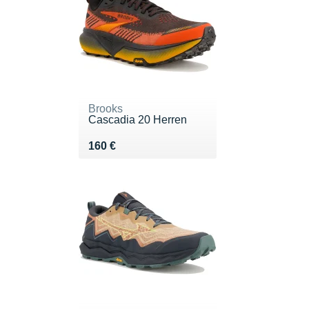
Brooks
Cascadia 20 Herren
Vendu 160 €
160 €