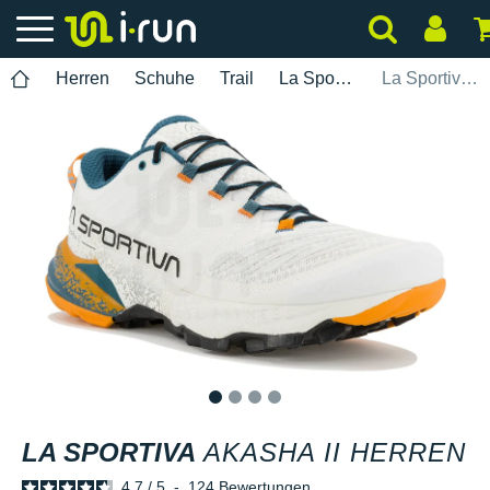
Herren
Schuhe
Trail
La Sportiva
La Sportiva Akasha II Herren
1
2
3
4
LA SPORTIVA
AKASHA II HERREN
4.7
/
5
-
124
Bewertungen