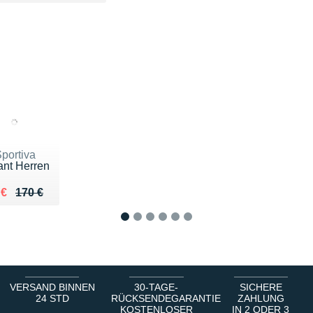
portiva
ant Herren
ieu de 170 €
du 144 €
 €
170 €
1
2
3
4
5
6
VERSAND BINNEN
30-TAGE-
SICHERE
24 STD
RÜCKSENDEGARANTIE
ZAHLUNG
KOSTENLOSER
IN 2 ODER 3