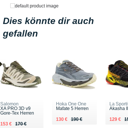
Dies könnte dir auch
gefallen
Salomon
Hoka One One
La Sport
XA PRO 3D v9
Mafate 5 Herren
Akasha I
Gore-Tex Herren
Au lieu de 190 €
Vendu 130 €
Au lieu 
Vendu 1
130 €
190 €
129 €
1
Au lieu de 170 €
Vendu 153 €
153 €
170 €