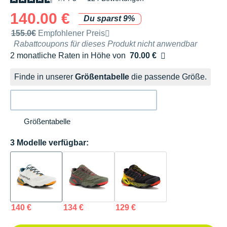
140.00 €
Du sparst 9%
Unverbindliche Preisempfehlung der Marke
155.0€
Empfohlener Preis
Rabattcoupons für dieses Produkt nicht anwendbar
2 monatliche Raten in Höhe von
70.00 €
Ohne Zusatzkosten
Finde in unserer
Größentabelle
die passende Größe.
Größentabelle
3 Modelle verfügbar:
140 €
134 €
129 €