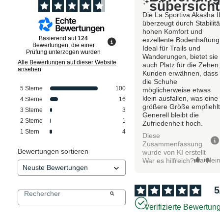
sübersicht
Die La Sportiva Akasha I
überzeugt durch Stabilitä
hohen Komfort und
Basierend auf
124
exzellente Bodenhaftung
Bewertungen, die einer
Ideal für Trails und
Prüfung unterzogen wurden
Wanderungen, bietet sie
Alle Bewertungen auf dieser Website
auch Platz für die Zehen
ansehen
Kunden erwähnen, dass
die Schuhe
5
Sterne
100
möglicherweise etwas
klein ausfallen, was eine
4
Sterne
16
größere Größe empfiehlt
3
Sterne
3
Generell bleibt die
2
Sterne
1
Zufriedenheit hoch.
1
Stern
4
Diese
Zusammenfassung
Bewertungen sortieren
wurde von KI erstellt
Ja
Nei
War es hilfreich?
5
Verifizierte Bewertun