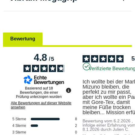
Bewertung
4.8
5
/
5
Verifizierte Bewertun
Ich wollte bei der Mar
Mizuno bleiben, die 
Basierend auf
10
perfekt zu mir passt, 
Bewertungen, die einer
aber ich wollte ein Paa
Prüfung unterzogen wurden
mit Gore-Tex, damit 
Alle Bewertungen auf dieser Website
meine Füße trocken 
ansehen
bleiben... Mission erfül
5
Sterne
8
Bewertung vom
6.2.2026
,
infolge einer Erfahrung vo
4
Sterne
2
8.1.2026
durch
Julien C.
3
Sterne
0