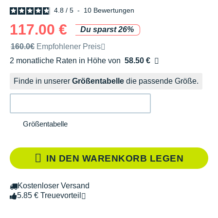
4.8
/
5
-
10
Bewertungen
117.00 €
Du sparst 26%
Unverbindliche Preisempfehlung der Marke
160.0€
Empfohlener Preis
2 monatliche Raten in Höhe von
58.50 €
Ohne Zusatzkosten
Finde in unserer
Größentabelle
die passende Größe.
Größentabelle
IN DEN WARENKORB LEGEN
Kostenloser Versand
5.85 € Treuevorteil