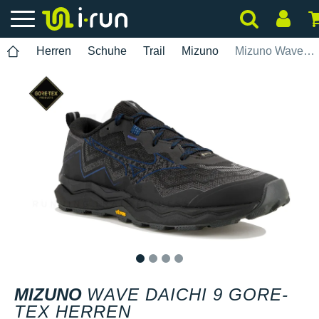
Herren
Schuhe
Trail
Mizuno
Mizuno Wave Daichi 9 Gore-Tex Herren
1
2
3
4
MIZUNO
WAVE DAICHI 9 GORE-
TEX HERREN