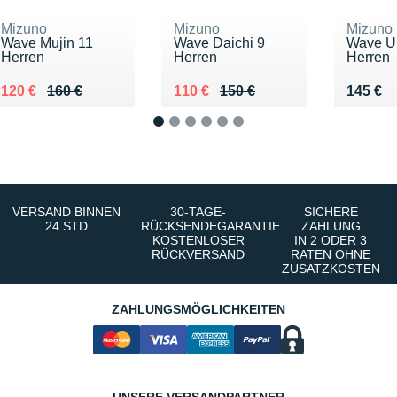
Mizuno
Mizuno
Mizuno
Wave Mujin 11
Wave Daichi 9
Wave Ul
Herren
Herren
Herren
Au lieu de 160 €
Vendu 120 €
Au lieu de 150 €
Vendu 110 €
Vendu 
120 €
160 €
110 €
150 €
145 €
1
2
3
4
5
6
VERSAND BINNEN
30-TAGE-
SICHERE
24 STD
RÜCKSENDEGARANTIE
ZAHLUNG
KOSTENLOSER
IN 2 ODER 3
RÜCKVERSAND
RATEN OHNE
ZUSATZKOSTEN
ZAHLUNGSMÖGLICHKEITEN