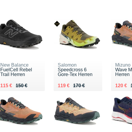
New Balance
Salomon
Mizuno
FuelCell Rebel
Speedcross 6
Wave Mu
Trail Herren
Gore-Tex Herren
Herren
Au lieu de 150 €
Vendu 115 €
Au lieu de 170 €
Vendu 119 €
Au lieu
Vendu 
115 €
150 €
119 €
170 €
120 €