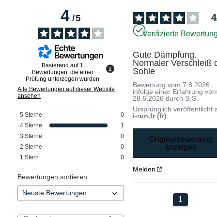
4
4
/
5
Verifizierte Bewertun
Gute Dämpfung. 
Normaler Verschleiß d
Basierend auf
1
Sohle
Bewertungen, die einer
Prüfung unterzogen wurden
Bewertung vom
7.8.2026
,
Alle Bewertungen auf dieser Website
infolge einer Erfahrung vo
ansehen
28.6.2026
durch
S.G.
Ursprünglich veröffentlicht 
5
Sterne
0
i-run.fr (fr)
4
Sterne
1
3
Sterne
0
Originalbewertung
anzeigen
2
Sterne
0
1
Stern
0
Melden
Bewertungen sortieren
1