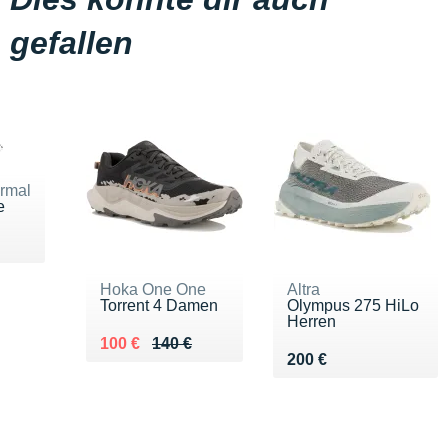
gefallen
rmal
e
u 40 €
Hoka One One
Altra
Torrent 4 Damen
Olympus 275 HiLo
Herren
Au lieu de 140 €
Vendu 100 €
100 €
140 €
Vendu 200 €
200 €