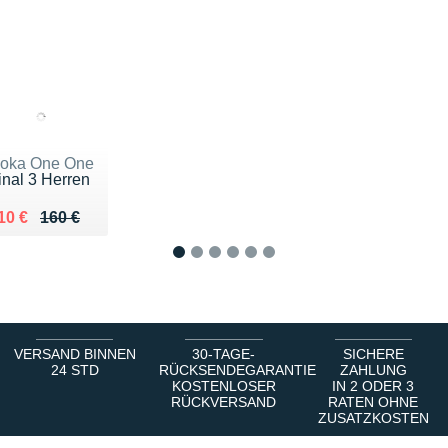
oka One One
inal 3 Herren
u lieu de 160 €
endu 110 €
10 €
160 €
1
2
3
4
5
6
VERSAND BINNEN
30-TAGE-
SICHERE
24 STD
RÜCKSENDEGARANTIE
ZAHLUNG
KOSTENLOSER
IN 2 ODER 3
RÜCKVERSAND
RATEN OHNE
ZUSATZKOSTEN