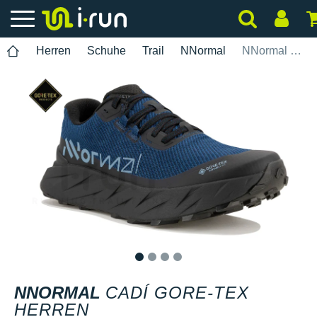
Herren
Schuhe
Trail
NNormal
NNormal Cadí Gore-Tex Herren
1
2
3
4
NNORMAL
CADÍ GORE-TEX
HERREN