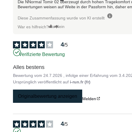
Die NNormal Tomir 02 überzeugt durch hohen Tragekomfort und
Bewertungen weisen auf Weite in der Passform hin, daher emp
Diese Zusammenfassung wurde von KI erstellt
Ja
Nein
War es hilfreich?
4
/
5
Verifizierte Bewertung
Alles bestens
Bewertung vom
24.7.2026
, infolge einer Erfahrung vom
3.4.20
Ursprünglich veröffentlicht auf
i-run.fr (fr)
Originalbewertung anzeigen
Melden
4
/
5