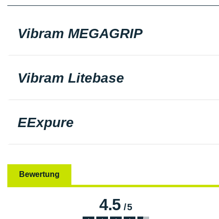
Vibram MEGAGRIP
Vibram Litebase
EExpure
Bewertung
4.5
/
5