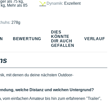
ger als 75 kg,
Dynamik:
Exzellent
 kg, Mehr als 85
chuhs:
278g
DIES
KÖNNTE
EN
BEWERTUNG
VERLAUF
DIR AUCH
GEFALLEN
ms
ik, mit denen du deine nächsten Outdoor-
rwendung, welche Distanz und welchen Untergrund?
n
, vom einfachen Amateur bis hin zum erfahrenen "Trailer",