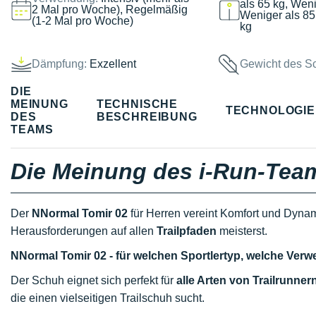
als 65 kg, Weni
2 Mal pro Woche), Regelmäßig
Weniger als 85
(1-2 Mal pro Woche)
kg
Dämpfung:
Exzellent
Gewicht des S
DIE
MEINUNG
TECHNISCHE
TECHNOLOGI
DES
BESCHREIBUNG
TEAMS
Die Meinung des i-Run-Tea
Der
NNormal Tomir 02
für Herren vereint Komfort und Dynam
Herausforderungen auf allen
Trailpfaden
meisterst.
NNormal Tomir 02 - für welchen Sportlertyp, welche Ve
Der Schuh eignet sich perfekt für
alle Arten von Trailrunner
die einen vielseitigen Trailschuh sucht.