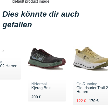
Dies könnte dir auch
gefallen
al
 02 Herren
190 €
NNormal
On-Running
Kjerag Brut
Cloudsurfer Trail 2
Herren
Vendu 200 €
200 €
Au lieu de 170 €
Vendu 122 €
122 €
170 €