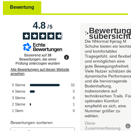
Bewertung
4.8
/
5
Bewertun
sübersicht
Die NNormal Kjerag M
Schuhe bieten ein leicht
und komfortables
Basierend auf
38
Tragegefühl, sind flexibe
Bewertungen, die einer
und ermöglichen eine
Prüfung unterzogen wurden
gute Bewegungsfreiheit.
Alle Bewertungen auf dieser Website
Viele Nutzer schätzen di
ansehen
dynamische Performanc
und die hervorragende
5
Sterne
32
Bodenhaftung,
insbesondere auf
4
Sterne
5
technikreichen Trails. Fü
3
Sterne
0
optimalen Komfort
2
Sterne
1
empfiehlt es sich, eine
Nummer größer zu
1
Stern
0
wählen.
Bewertungen sortieren
Diese
Zusammenfassung