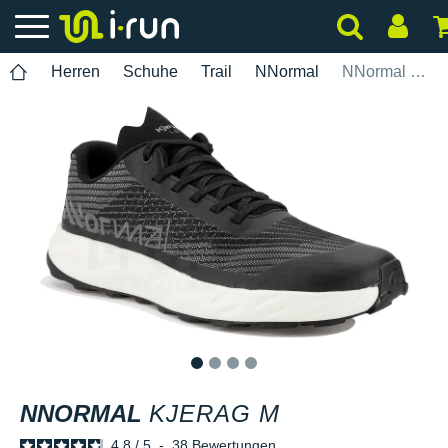
Herren
Schuhe
Trail
NNormal
NNormal Kjerag M
1
2
3
4
NNORMAL
KJERAG M
4.8
/
5
-
38
Bewertungen