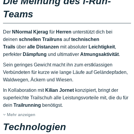
Die Meinung des i-Run-
Teams
Der
NNormal Kjerag
für
Herren
unterstützt dich bei
deinen
schnellen
Trailruns
auf
technischen
Trails
über
alle Distanzen
mit absoluter
Leichtigkeit
,
perfekter
Dämpfung
und ultimativer
Atmungsaktivität
.
Sein geringes Gewicht macht ihn zum erstklassigen
Verbündeten für kurze wie lange Läufe auf Geländepfaden,
Waldwegen, Äckern und Wiesen.
In Kollaboration mit
Kilian
Jornet
konzipiert, bringt der
superleichte Trailschuh alle Leistungsvorteile mit, die du für
dein
Trailrunning
benötigst.
Mehr anzeigen
Technologien