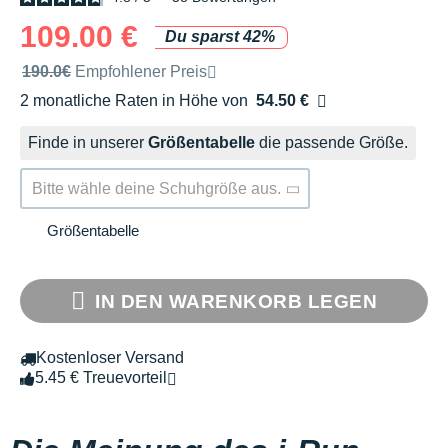
109.00 €
Du sparst 42%
Unverbindliche Preisempfehlung der Marke
190.0€
Empfohlener Preis
2 monatliche Raten in Höhe von
54.50 €
Ohne Zusatzkosten
Finde in unserer
Größentabelle
die passende Größe.
Bitte wähle deine Schuhgröße aus.
Größentabelle
IN DEN WARENKORB LEGEN
Kostenloser Versand
5.45 € Treuevorteil