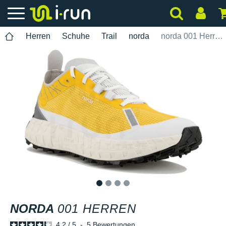
Herren
Schuhe
Trail
norda
norda 001 Herren
1
2
3
4
NORDA
001 HERREN
4.2
/
5
-
5
Bewertungen