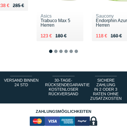
u lieu de 285 €
Vendu 238 €
238 €
285 €
Asics
Saucony
Trabuco Max 5
Endorphin Azu
Herren
Herren
Au lieu de 180 €
Vendu 123 €
Au lieu de 160
Vendu 118 €
123 €
180 €
118 €
160 €
1
2
3
4
5
6
VERSAND BINNEN
30-TAGE-
SICHERE
24 STD
RÜCKSENDEGARANTIE
ZAHLUNG
KOSTENLOSER
IN 2 ODER 3
RÜCKVERSAND
RATEN OHNE
ZUSATZKOSTEN
ZAHLUNGSMÖGLICHKEITEN