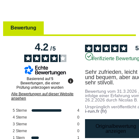
Bewertung
4.2
5
/
5
Verifizierte Bewertun
Sehr zufrieden, leicht 
und bequem, aber auc
Basierend auf
5
sehr stilvoll.
Bewertungen, die einer
Prüfung unterzogen wurden
Bewertung vom
31.3.2026
Alle Bewertungen auf dieser Website
infolge einer Erfahrung vo
ansehen
26.2.2026
durch
Nicolas B.
Ursprünglich veröffentlicht 
5
Sterne
4
i-run.fr (fr)
4
Sterne
0
3
Sterne
0
Originalbewertung
anzeigen
2
Sterne
0
1
Stern
1