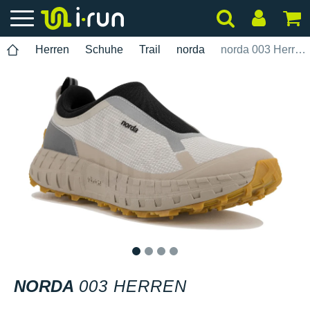
Herren
Schuhe
Trail
norda
norda 003 Herren
1
2
3
4
NORDA
003 HERREN