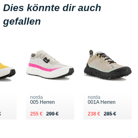
Dies könnte dir auch
gefallen
norda
norda
005 Herren
001A Herren
75 €
€
Au lieu de 299 €
Vendu 255 €
Au lieu de 285 €
Vendu 238 €
€
255 €
299 €
238 €
285 €