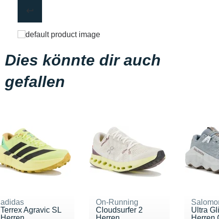
Dies könnte dir auch
gefallen
adidas
On-Running
Salomo
Terrex Agravic SL
Cloudsurfer 2
Ultra Gl
Herren
Herren
Herren O