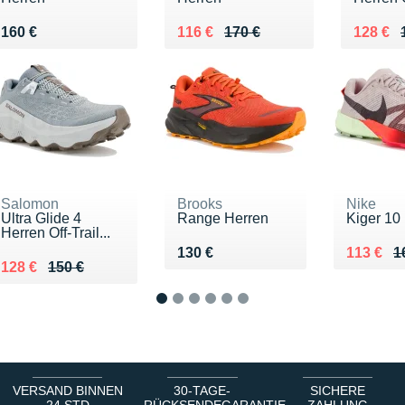
Vendu 160 €
Au lieu de 170 €
Vendu 116 €
Au lieu
Vendu 
160 €
116 €
170 €
128 €
Salomon
Brooks
Nike
Ultra Glide 4
Range Herren
Kiger 10
Herren Off-Trail...
Vendu 130 €
Au lieu 
Vendu 1
130 €
113 €
1
Au lieu de 150 €
Vendu 128 €
128 €
150 €
1
2
3
4
5
6
VERSAND BINNEN
30-TAGE-
SICHERE
24 STD
RÜCKSENDEGARANTIE
ZAHLUNG