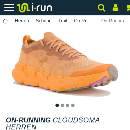
Herren
Schuhe
Trail
On-Running
On-Running Cloudsoma Herren
1
2
3
4
ON-RUNNING
CLOUDSOMA
HERREN