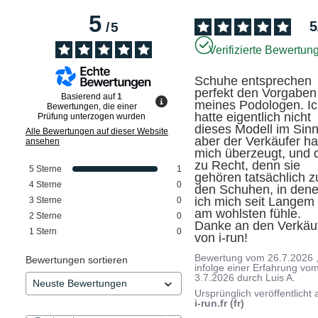
5
5
/
5
Verifizierte Bewertun
Schuhe entsprechen 
perfekt den Vorgaben 
Basierend auf
1
meines Podologen. Ic
Bewertungen, die einer
hatte eigentlich nicht 
Prüfung unterzogen wurden
dieses Modell im Sinn,
Alle Bewertungen auf dieser Website
aber der Verkäufer hat
ansehen
mich überzeugt, und d
zu Recht, denn sie 
5
Sterne
1
gehören tatsächlich zu
4
Sterne
0
den Schuhen, in dene
ich mich seit Langem 
3
Sterne
0
am wohlsten fühle. 
2
Sterne
0
Danke an den Verkäuf
1
Stern
0
von i-run!
Bewertung vom
26.7.2026
Bewertungen sortieren
infolge einer Erfahrung vo
3.7.2026
durch
Luis A.
Ursprünglich veröffentlicht 
i-run.fr (fr)