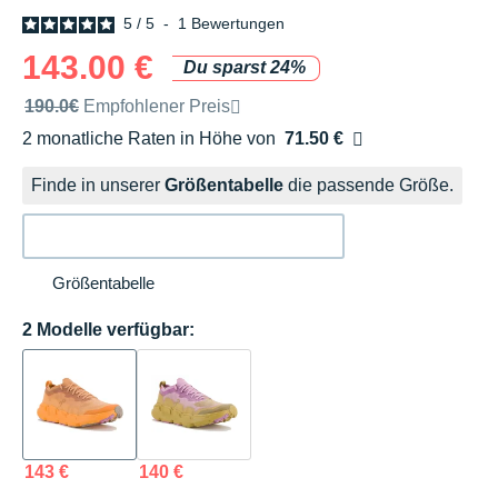
5
/
5
-
1
Bewertungen
143.00 €
Du sparst 24%
Unverbindliche Preisempfehlung der Marke
190.0€
Empfohlener Preis
2 monatliche Raten in Höhe von
71.50 €
Ohne Zusatzkosten
Finde in unserer
Größentabelle
die passende Größe.
Größentabelle
2 Modelle verfügbar:
143 €
140 €