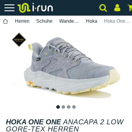
Herren
Schuhe
Wanderung
Hoka
Hoka One One Anacapa 2 Low Gore-Tex Herren
1
2
3
4
HOKA ONE ONE
ANACAPA 2 LOW
GORE-TEX HERREN