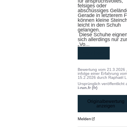
für anspruchsvolles, 
felsiges oder 
abschüssiges Gelände
Gerade in letzterem Fa
können kleine Steinch
leicht in den Schuh 
gelangen.

 Diese Schuhe eignen 
sich allerdings nur zu
„Vo
...
mehr lesen
Bewertung vom
21.3.2026
infolge einer Erfahrung vo
15.2.2026
durch
Raphaël L
Ursprünglich veröffentlicht 
i-run.fr (fr)
Originalbewertung
anzeigen
Melden