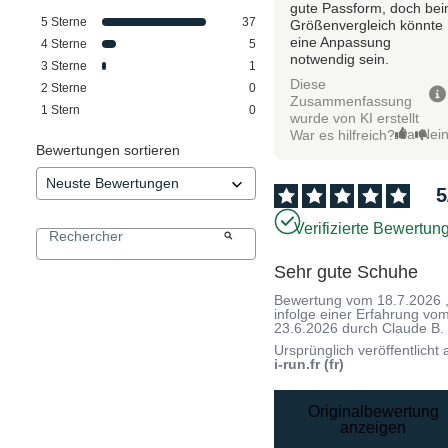
gute Passform, doch be
5
Sterne
37
Größenvergleich könnte
eine Anpassung
4
Sterne
5
notwendig sein.
3
Sterne
1
Diese
2
Sterne
0
Zusammenfassung
1
Stern
0
wurde von KI erstellt
Ja
Nei
War es hilfreich?
Bewertungen sortieren
5
Verifizierte Bewertun
Sehr gute Schuhe
Bewertung vom
18.7.2026
infolge einer Erfahrung vo
23.6.2026
durch
Claude B.
Ursprünglich veröffentlicht 
i-run.fr (fr)
Originalbewertung
anzeigen