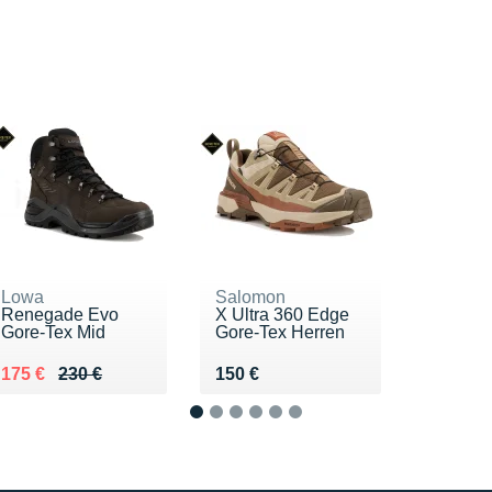
Lowa
Salomon
Renegade Evo
X Ultra 360 Edge
Gore-Tex Mid
Gore-Tex Herren
Au lieu de 230 €
Vendu 175 €
Vendu 150 €
175 €
230 €
150 €
1
2
3
4
5
6