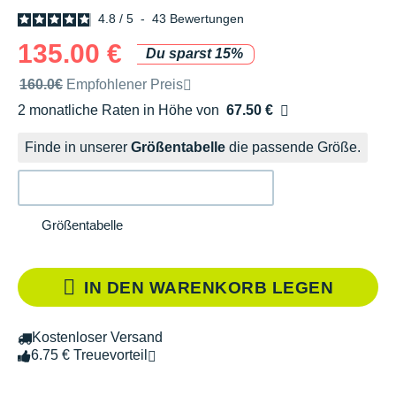
4.8
/
5
-
43
Bewertungen
135.00 €
Du sparst 15%
Unverbindliche Preisempfehlung der Marke
160.0€
Empfohlener Preis
2 monatliche Raten in Höhe von
67.50 €
Ohne Zusatzkosten
Finde in unserer
Größentabelle
die passende Größe.
Größentabelle
IN DEN WARENKORB LEGEN
Kostenloser Versand
6.75 € Treuevorteil