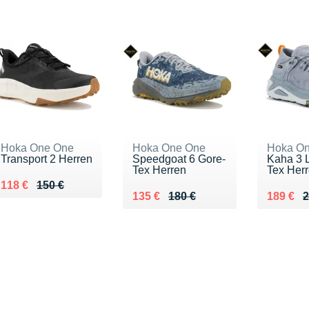
Hoka One One
Hoka One One
Hoka O
Transport 2 Herren
Speedgoat 6 Gore-
Kaha 3 
Tex Herren
Tex Her
Au lieu de 150 €
Vendu 118 €
118 €
150 €
Au lieu de 180 €
Vendu 135 €
Au lieu 
Vendu 1
135 €
180 €
189 €
2