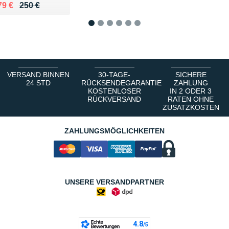
 lieu de 250 €
endu 179 €
79 €
250 €
1
2
3
4
5
6
VERSAND BINNEN
30-TAGE-
SICHERE
24 STD
RÜCKSENDEGARANTIE
ZAHLUNG
KOSTENLOSER
IN 2 ODER 3
RÜCKVERSAND
RATEN OHNE
ZUSATZKOSTEN
ZAHLUNGSMÖGLICHKEITEN
UNSERE VERSANDPARTNER