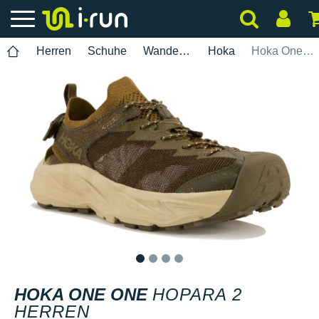
Herren
Schuhe
Wanderung
Hoka
Hoka One One Hopara 2 Herren
1
2
3
4
HOKA ONE ONE
HOPARA 2
HERREN