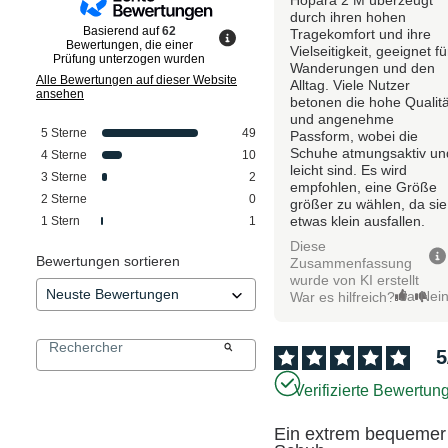
durch ihren hohen
Basierend auf
62
Tragekomfort und ihre
Bewertungen, die einer
Vielseitigkeit, geeignet fü
Prüfung unterzogen wurden
Wanderungen und den
Alle Bewertungen auf dieser Website
Alltag. Viele Nutzer
ansehen
betonen die hohe Qualitä
und angenehme
5
Sterne
49
Passform, wobei die
Schuhe atmungsaktiv un
4
Sterne
10
leicht sind. Es wird
3
Sterne
2
empfohlen, eine Größe
2
Sterne
0
größer zu wählen, da sie
etwas klein ausfallen.
1
Stern
1
Diese
Bewertungen sortieren
Zusammenfassung
wurde von KI erstellt
Ja
Nei
War es hilfreich?
5
Verifizierte Bewertun
Ein extrem bequemer 