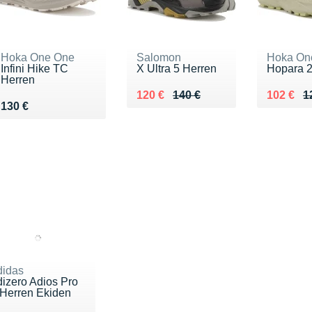
Hoka One One
Salomon
Hoka On
Infini Hike TC
X Ultra 5 Herren
Hopara 2
Herren
Au lieu de 140 €
Vendu 120 €
Au lieu 
Vendu 1
120 €
140 €
102 €
1
Vendu 130 €
130 €
didas
dizero Adios Pro
 Herren Ekiden