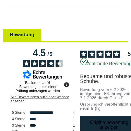
Bewertung
4.5
5
/
5
Verifizierte Bewertun
Bequeme und robuste
Schuhe.
Basierend auf
6
Bewertungen, die einer
Bewertung vom
6.2.2026
,
Prüfung unterzogen wurden
infolge einer Erfahrung vo
Alle Bewertungen auf dieser Website
7.1.2026
durch
Gilles P.
ansehen
Ursprünglich veröffentlicht 
i-run.fr (fr)
5
Sterne
4
4
Sterne
1
Originalbewertung
3
Sterne
1
anzeigen