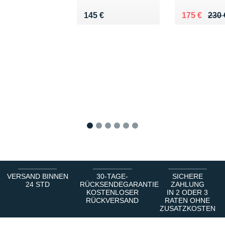
Vendu 145 €
Au lieu de 
Vendu 175 
145 €
175 €
230 
1
2
3
4
5
6
VERSAND BINNEN
30-TAGE-
SICHERE
24 STD
RÜCKSENDEGARANTIE
ZAHLUNG
KOSTENLOSER
IN 2 ODER 3
RÜCKVERSAND
RATEN OHNE
ZUSATZKOSTEN