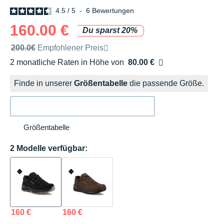
4.5
/
5
-
6
Bewertungen
160.00 €
Du sparst 20%
Unverbindliche Preisempfehlung der Marke
200.0€
Empfohlener Preis
2 monatliche Raten in Höhe von
80.00 €
Ohne Zusatzkosten
Finde in unserer
Größentabelle
die passende Größe.
Größentabelle
2 Modelle verfügbar:
160 €
160 €