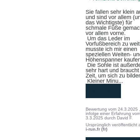
Sie fallen sehr klein a
und sind vor allem (un
das Wichtigste) für 
schmale Füße gemach
vor allem vorne.

 Um das Leder im 
Vorfußbereich zu weit
musste ich mir einen 
speziellen Weiten- un
Höhenspanner kaufen.
 Die Sohle ist außerdem 
sehr hart und braucht 
Zeit, um sich zu bilden
 Kleiner Minu
...
mehr lesen
Bewertung vom
24.3.2025
infolge einer Erfahrung vo
3.3.2025
durch
David F.
Ursprünglich veröffentlicht 
i-run.fr (fr)