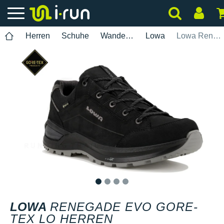
Herren
Schuhe
Wanderung
Lowa
Lowa Renegade Evo Gore-Tex Lo Herren
1
2
3
4
LOWA
RENEGADE EVO GORE-
TEX LO HERREN