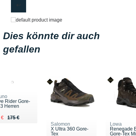
Dies könnte dir auch
gefallen
uno
e Rider Gore-
 3 Herren
lieu de 175 €
du 126 €
 €
175 €
Salomon
Lowa
X Ultra 360 Gore-
Renegade 
Tex
Gore-Tex M