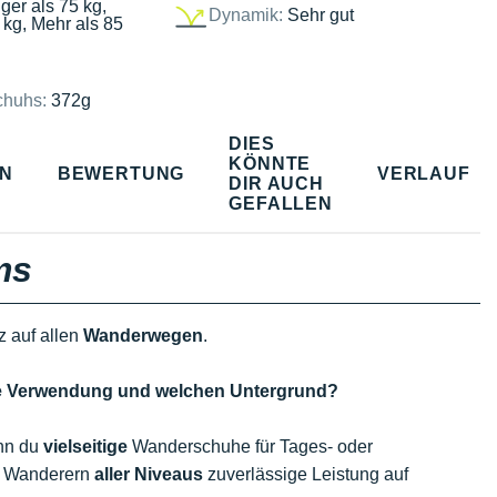
ger als 75 kg,
Dynamik:
Sehr gut
 kg, Mehr als 85
chuhs:
372g
DIES
KÖNNTE
EN
BEWERTUNG
VERLAUF
DIR AUCH
GEFALLEN
ms
z auf allen
Wanderwegen
.
lche Verwendung und welchen Untergrund?
enn du
vielseitige
Wanderschuhe für Tages- oder
n Wanderern
aller Niveaus
zuverlässige Leistung auf