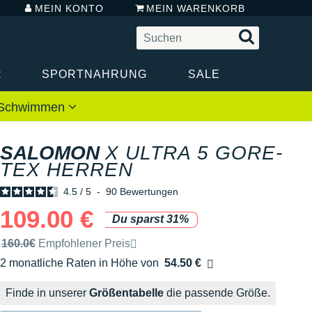
MEIN KONTO
MEIN WARENKORB
R
SPORTNAHRUNG
SALE
 / Schwimmen
SALOMON
X ULTRA 5 GORE-
TEX HERREN
4.5
/
5
-
90
Bewertungen
109.00 €
Du sparst 31%
Unverbindliche Preisempfehlung der Marke
160.0€
Empfohlener Preis
2 monatliche Raten in Höhe von
54.50 €
Ohne Zusatzkosten
Finde in unserer
Größentabelle
die passende Größe.